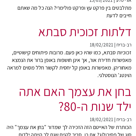
אורי סלע
|
15/03/2021
מתלבטים בין פרקט עץ ופרקט פולימרי? הנה כל מה שאתם
חייבים לדעת
דלתות זכוכית סבתא
רב-בריח
|
18/02/2021
זכוכיות סבתא, כמו שהיו כאן פעם. מרובות פיתוחים קישוטיים,
מאפשרות חדירת אור, אך אינן חושפות באופן ברור את הנמצא
מאחוריהן. מאפשרות באופן קל יחסית לקשור חלל מסוים למראה
הוינטג' הנוסטלגי.
בחן את עצמך האם אתה
ילד שנות ה-80?
רב-בריח
|
18/02/2021
הכותרת של האייטם הזה הזכירה לך שמדור "בחן את עצמך" היה
סוג של פסיכולוג? אם כן, סביר להניח שגם לך הייתה ילדות