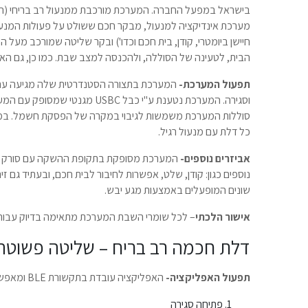
בישראל במפעל החברה. המערכת מורכבת ממנעול רב בריחי (הסט
מערכת אינדיקציה למנעול, מבקר חכם ששולט על פעולות המנעו
חיישן ביומטרי, קודן, בית חכם וכדו') ובקר שליטה שמורכב מעל 
הבית, לטעינה של הסוללה, ולהכנסה למצב שבת. כמו כן, גם האפ
תפעול המערכת-
וסגירה. המערכת נטענת ע"י כבל BC
סוללות המערכת משמשות לגיבוי במקרה של הפסקת חשמל. במיד
כל דלת עם מנעול רגיל.
אביזרים נוספים-
המערכת מסופקת בתקופת ההשקה עם סורק טב
נוספים כגון: קודן, שלט, אפשרות לחיבור לבית חכם, ובעתיד גם זי
שונים המופעלים באמצעות מגע יבש.
אישור הלכתי
– לכל שומרי השבת המערכת מתאימה בדיוק עבור
דלת חכמה רב בריח – שליטה פשוטה
תפעול האפליקציה-
האפליקציה עובדת בתקשורת BLE ומאפשרת ניהול כולל של המערכת:
פתיחה סגירה