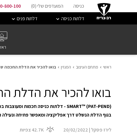
כניסה
המועדפים שלי (
0
)
0-800-100
דלתות כניסה
דלתות פנים
ראש
ראשי
מתחם העיצוב
המגזין
בואו להכיר את הדלת החכמה שלנו- T
בואו להכיר את הדלת החכמה 
SMART™ (PAT-PEND) - דלתות כניסה חכמות ו
בגוף הדלת הנשלט דרך אפליקציה ומאפשר פתיחה ונעילה 
לירז פסקל
|
20/02/2022
42.7K
צפיות