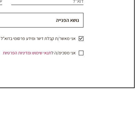
עי
דוא"ל
עמוד
field
blank.
מוצר
–
לוקאפ/SMART
אני מאשר/ת קבלת דיוור ומידע פרסומי בדוא"ל ו/או מסרוני
אני מסכימ/ה ל
תנאי שימוש
ומדיניות הפרטיות