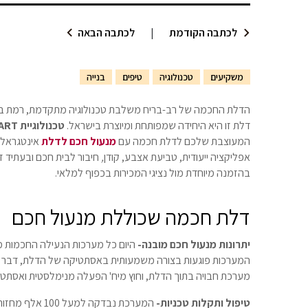
לכתבה הקודמת
|
לכתבה הבאה
משקיעים
טכנולוגיה
טיפים
בנייה
הדלת החכמה של רב-בריח משלבת טכנולוגיה מתקדמת, רמת בטיח
דלת זו היא היחידה שמפותחת ומיוצרת בישראל.
טכנולוגיית SMART
המעוצבת שלכם לדלת חכמה עם
מנעול חכם לדלת
אינטגראלי 
אפליקציה ייעודית, טביעת אצבע, קודן
,
חיבור לבית חכם ובעתיד ז
בהזמנה מיוחדת מול נציגי המכירות בכפוף למלאי.
דלת חכמה שכוללת מנעול חכם
יתרונות מנעול חכם מובנה-
היום כל מערכות הנעילה החכמות מ
המערכות פוגעות בצורה משמעותית באסתטיקה של הדלת, דבר 
מערכת חבויה בתוך הדלת, וחוץ מיח' הפעלה מנימלסטית ואסתטית
טיפול ותקלות טכניות-
המערכת נבדקה ל