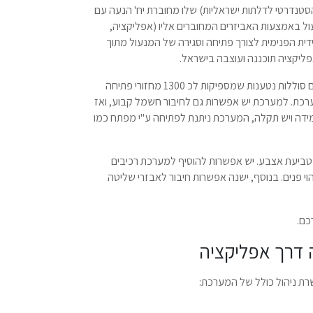
נדרטי לדלתות ישראליות) שלו מחוברת יח' הנעה עם
ל באמצעות האביזרים המחוברים אליו (אפליקציה,
הידית הפנימית לצורך פתיחה וסגירה של המנעול מתוך
ליקציה תוכננה ועוצבה בישראל.
המערכת בתצורה הסטנדרטית שלה מגיעה עם סוללות נטענות שמספיקות לכ 1300 מחזורי פתיחה
US מגנטי שמסופק עם המערכת. למערכת יש אפשרות גם לחיבור חשמל קבוע, ואז
ה ויש תקלה, המערכת ניתנת לפתיחה ע"י מפתח כמו
יעת אצבע. יש אפשרות להוסיף למערכת רכיבים
הוי פנים. בנוסף, ישנה אפשרות חיבור לאבזרי שליטה
כם.
 דרך אפליקציה