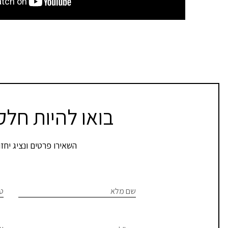
בואו להיות חל
השאירו פרטים ונציג יח
צרו
If you
are
שם מלא
טל
קשר
human,
leave
–
this