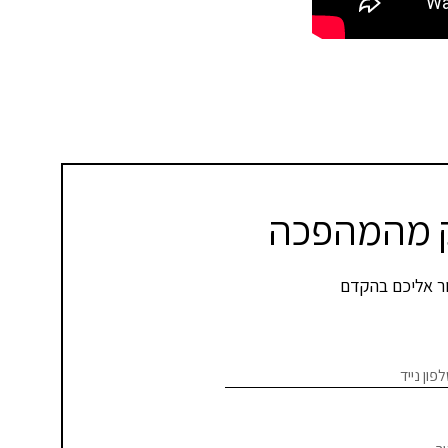
ק מהמהפכה
זור אליכם בהקדם
פון נייד