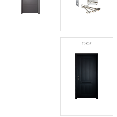
דגם טל