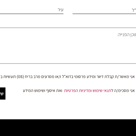
le
צעים
עיר
ל
f
bl
תית
וד
אני מאשר/ת קבלת דיוור ומידע פרסומי בדוא"ל ו/או מסרונים מרב בריח (08) תעשיות בע"מ
אני מסכימ/ה ל
תנאי שימוש
ומדיניות הפרטיות
ואת איסוף ושימוש המידע
של