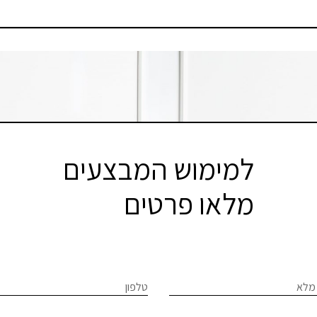
למימוש המבצעים
מלאו פרטים
LE
If
מלא
טלפון
וד
hum