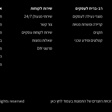
רב-בריח לעסקים
שירות לקוחות
א
מוצרי נעילה לעסקים
שירותי מנעולן 24/7
תנ
קריירה ומשרות פנויות
צור קשר
מד
תקנים
שירות לקוחות עסקיים
מד
קטלוגים ומידע טכני
שאלות נפוצות
בי
סרטוני DIY
מח
הצ
מדי
כויות היוצרים של התמונות בעמוד
לחץ כאן
rights reserved