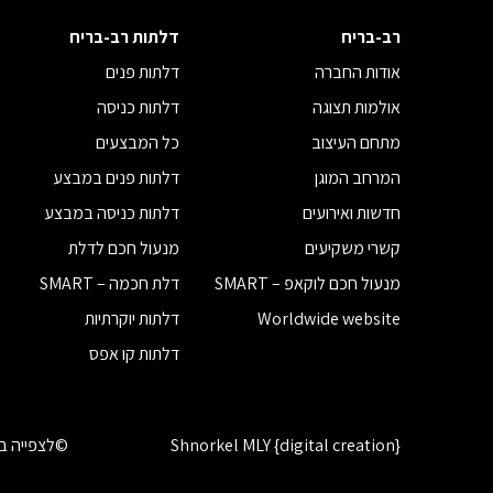
רב-בריח
דלתות רב-בריח
אודות החברה
דלתות פנים
אולמות תצוגה
דלתות כניסה
מתחם העיצוב
כל המבצעים
המרחב המוגן
דלתות פנים במבצע
חדשות ואירועים
דלתות כניסה במבצע
קשרי משקיעים
מנעול חכם לדלת
מנעול חכם לוקאפ – SMART
דלת חכמה – SMART
Worldwide website
דלתות יוקרתיות
דלתות קו אפס
Shnorkel MLY {digital creation}
©לצפייה בז