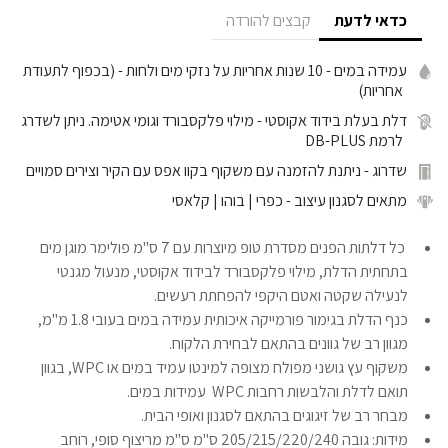
כדאי לדעת
קבצים להורדה
עמידה במים
- 10 שנות אחריות על נזקי מים ולחות - (בכפוף לתעודת
אחריות)
דלת בעלת בידוד אקוסטי
- מילוי פלקסבורד וגומי אטימה. ניתן לשדרג
לרמת DB-PLUS
שדרוג
- ניתנת להזמנה עם משקוף בקוו אפס עם הקיר וצירים סמויים
מתאים לסגנון עיצוב
- כפרי | בוהו | קלאסי
כל דלתות הפנים מסדרת טופ מיוצרות עם 7 ס"מ פולימר מוגן מים
בתחתית הדלת, מילוי פלקסבורד לבידוד אקוסטי, מנעול מגנטי
לנעילה שקטה ואטם היקפי להפחתת רעשים.
כנף הדלת בגימור פורמייקה איכותית עמידה במים בעובי 1.8 מ"מ,
מגוון רב של גוונים בהתאם לבחירת הלקוח.
משקוף עץ גושני מפולח מצופה למינטו עמיד במים או WPC, בגוון
תואם לדלת והלבשות רחבות WPC עמידות במים.
מבחר רב של זיגוגים בהתאם לסגנון ואופי הבית.
מידות: גובה 205/215/220/240 ס"מ ס"מ מריצוף סופי, רוחב