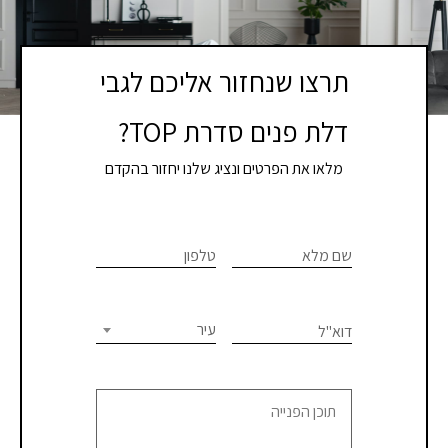
תרצו שנחזור אליכם לגבי
דלת פנים סדרת TOP?
מלאו את הפרטים ונציג שלנו יחזור בהקדם
If you
לתיאום
are
שם מלא
טלפון
פגישת
human,
יעוץ
leave
this
עיר
דוא"ל
או
field
blank.
קבלת
הצעת