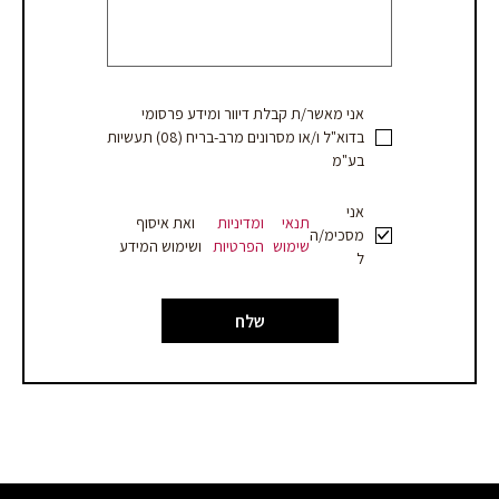
מחיר
אני מאשר/ת קבלת דיוור ומידע פרסומי
בדוא"ל ו/או מסרונים מרב-בריח (08) תעשיות
בע"מ
אני
תנאי
ומדיניות
ואת איסוף
מסכימ/ה
שימוש
הפרטיות
ושימוש המידע
ל
שלח