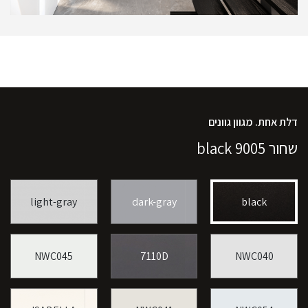
דלת אחת. מגוון גוונים
שחור 9005 black
light-gray
dark-gray
black
NWC045
7110D
NWC040