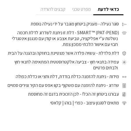
כדאי לדעת
מפרט טכני
קבצים להורדה
סוגר נעילה
- מעניק ביטחון מוגבר על ידי נעילה נוספת
SMART™ (PAT-PEND)
- דלת זו ניתנת לשדרוג לדלת חכמה
נשלטת ע"י אפליקציה, טביעת אצבע או קודן עם מנגנון אינטגרלי
חבוי עם אישור הלכתי ממכון צמת.
דלת פלדלת
- עשויה פלדה אשר מצטיינת בחוזקה ובהגנה על הבית
עמידה בתנאי חוץ
- צביעה אלקטרוסטטית המתאימה לתנאי חוץ
ולבתים פרטיים
מידות
- ניתנת להזמנה כדלת בודדת, דלת וחצי או כדלת כפולה
שדרוג
- ניתנת להזמנה עם משקוף בקוו אפס עם הקיר וצירים סמויים
עבורנו ביטחון זה הכל!
- לכן הזכוכית בדגם זה מחוסמת
מתאים לסגנון עיצוב
- כפרי | בוהו | קלאסי