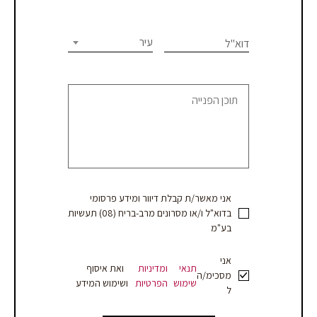
פגישת
human,
יעוץ
leave
this
עיר
דוא"ל
או
field
blank.
קבלת
הצעת
מחיר
אני מאשר/ת קבלת דיוור ומידע פרסומי
בדוא"ל ו/או מסרונים מרב-בריח (08) תעשיות
בע"מ
אני
תנאי
ומדיניות
ואת איסוף
מסכימ/ה
שימוש
הפרטיות
ושימוש המידע
ל