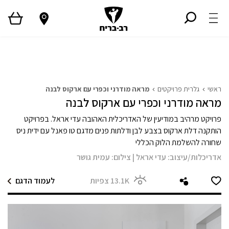
ראשי
גלריית פרויקטים
המגזין
Style TV
ראשי
גלרית פרויקטים
מראה מודרני וכפרי עם ארקוס לבנה
מראה מודרני וכפרי עם ארקוס לבנה
פרויקט מרהיב במודיעין של האדריכלית האהובה עדי אראל. בפרויקט
הותקנה דלת ארקוס בצבע לבן ודלתות פנים מדגם טו פאנל עם ידית ניס
שחורה להשלמת הלוק הכללי
אדריכלות/עיצוב:
עדי אראל
|
צילום:
עמית גושר
13.1K
צפיות
לעמוד הדגם
מודול 1