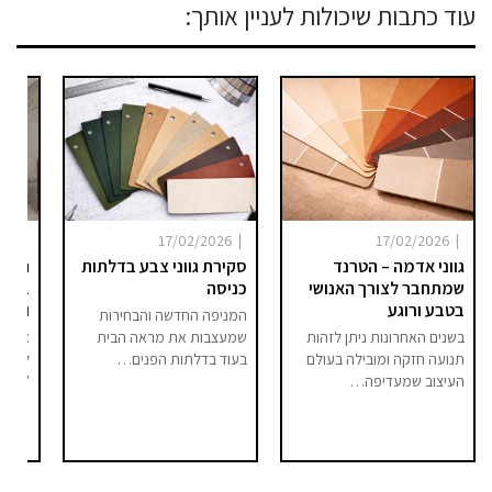
עוד כתבות שיכולות לעניין אותך:
|
|
|
025
17/02/2026
17/02/2026
גווני אדמה – הטרנד
סקירת גווני צבע בדלתות
היום 
שמתחבר לצורך האנושי
כניסה
ברור 
בטבע ורוגע
וסיפו
המניפה החדשה והבחירות
בשנים האחרונות ניתן לזהות
שמעצבות את מראה הבית
אם בע
תנועה חזקה ומובילה בעולם
בעוד בדלתות הפנים…
לחלל 
העיצוב שמעדיפה…
"מודר