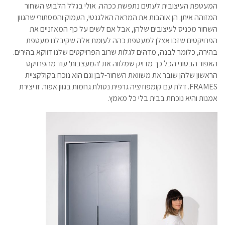
המעטפת העיצובית לעתים נתפשת ככהה. אולי בגלל הלבוש השחור
המזוהה איתן. הן אוהבות את המראה האלגנטי, העמוק והמסתורי שהגוון
השחור מכניס לעיצובים שלהן, אבל אם לשים על כף המאזניים את
הפרויקטים שזכו אצלן למעטפת כהה לעומת אלה שקיבלנו מעטפת
בהירה, כלומר לבנה, מדהים לגלות שרוב הפרויקטים שלנו דווקא בהירים.
האפור הבטוני הכל כך מדויק שמלווה את 'המעצבות' עוד מהפרויקט
הראשון שלהן שובר את משוואת השחור-לבן וגם הוא נוכח בקולקציית
FRAMES. דלת עם קומפוזיציה גרפית נטולת גחמות בגוון אפור. זו יצירת
אמנות והיא נוכחת בבית בלי כל מאמץ.