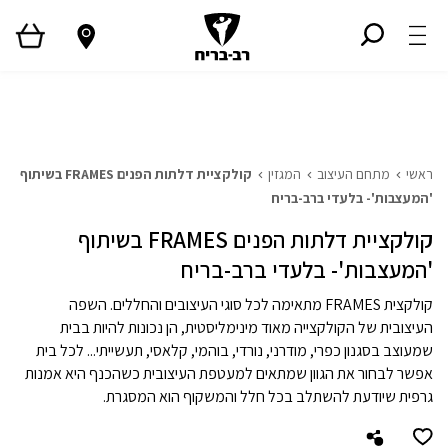
ראשי
גלריית פרויקטים
המגזין
Style TV
ראשי
מתחם העיצוב
המגזין
קולקציית דלתות הפנים FRAMES בשיתוף
'המעצבות'- בלעדי ברב-בריח
קולקציית דלתות הפנים FRAMES בשיתוף
'המעצבות'- בלעדי ברב-בריח
קולקצית FRAMES מתאימה לכל סוגי העיצובים והחללים. השפה
העיצובית של הקולקצייה מאוד מינימליסטית, הן נכונות להיות בבית
שמעוצב בסגנון כפרי, מודרני, נורדי, בוהמי, קלאסי, תעשייתי... לכל בית
אפשר לבחור את הגוון שמתאים למעטפת העיצובית כשהכנף היא אמנות
גרפית שיודעת להשתלב בכל חלל והמשקוף הוא המסגרת.