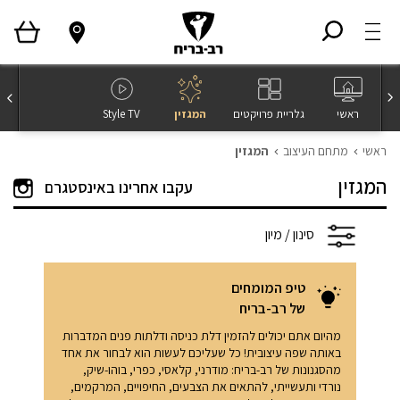
ראשי
גלריית פרויקטים
המגזין
Style TV
ראשי
מתחם העיצוב
המגזין
המגזין
עקבו אחרינו באינסטגרם
סינון / מיון
טיפ המומחים
של רב-בריח
מהיום אתם יכולים להזמין דלת כניסה ודלתות פנים המדברות
באותה שפה עיצובית! כל שעליכם לעשות הוא לבחור את אחד
מהסגנונות של רב-בריח: מודרני, קלאסי, כפרי, בוהו-שיק,
נורדי ותעשייתי, להתאים את הצבעים, החיפויים, המרקמים,