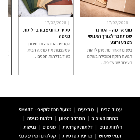
|
|
|
025
17/02/2026
17/02/2026
גווני אדמה – הטרנד
סקירת גווני צבע בדלתות
היום 
שמתחבר לצורך האנושי
כניסה
ברור 
בטבע ורוגע
וסיפו
המניפה החדשה והבחירות
בשנים האחרונות ניתן לזהות
שמעצבות את מראה הבית
אם בע
תנועה חזקה ומובילה בעולם
בעוד בדלתות הפנים…
לחלל 
העיצוב שמעדיפה…
"מודר
עמוד הבית
|
מבצעים
|
מנעול חכם לוקאפ - SMART
מתחם העיצוב
|
המרחב המוגן
|
דלתות כניסה
|
דלתות פנים
|
דלתות יוקרתיות
|
סניפים
|
נגישות
|
תנאי שימוש
|
מדיניות פרטיות
|
קטלוגים ומידע טכני