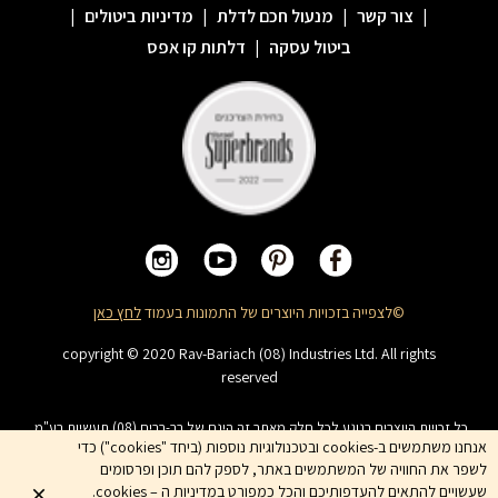
|
צור קשר
|
מנעול חכם לדלת
|
מדיניות ביטולים
|
ביטול עסקה
|
דלתות קו אפס
©לצפייה בזכויות היוצרים של התמונות בעמוד
לחץ כאן
copyright © 2020 Rav-Bariach (08) Industries Ltd. All rights
reserved
כל זכויות היוצרים בנוגע לכל חלק מאתר זה הינם של רב-בריח (08) תעשיות בע"מ.
האתר מיועד לצפייה בלבד. העתקה, הפצה, שיכפול, פרסום, הצגה, שידור, שינוי, ביצוע
אנחנו משתמשים ב-cookies ובטכנולוגיות נוספות (ביחד "cookies") כדי
יצירות נגזרות בתוכן המופיע באתר אסור. שמות המוצרים, החברות, השירותים הינם
לשפר את החוויה של המשתמשים באתר, לספק להם תוכן ופרסומים
סימני מסחרי של החברה ואין להשתמש בהם ללא אישור החברה מראש
שעשויים להתאים להעדפותיכם והכל כמפורט במדיניות ה – cookies.