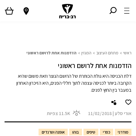
ראשי
גלריית פרויקטים
המגזין
Style TV
ראשי
מתחם העיצוב
המגזין
הזדמנות אחת לרושם ראשוני
הזדמנות אחת לרושם ראשוני
דלת הכניסה היא גולת הכותרת של הרושם הנוצר וזאת משום שהיא
הקרובה ביותר לכניסה עצמה לתוך חללי הפנים, היא הזיכרון האחרון
במעבר בין החוץ לפנים.
אורי סלע
|
11/02/2018
11.5K
צפיות
מודרני
כפרי
טיפים
בוהו
אופנה וטרנדים