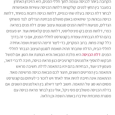
הקרובה ביותר לכניסה עצמה לתוך חללי הפנים, היא הזיכרון האחרון
במעבר בין החוץ לפנים. קולקציות דלתות הכניסה עשירות ומאפשרות
לבחור דלת כניסה בעלת שתי כנפיים, דלתות כניסה רחבות במיוחד, דלתות
כניסה גבוהות כך שיתאימו באופן מושלם מבחינת הגדלים. לצד משחקי
הגדלים, מציעות דלתות הפנים סגנונות עיצוב שונים. דלת פנים במראה
כפרי, דלתות פנים בקו מינימליסטי, דלתות פנים קלאסיות ועוד. יש פעמים
בהם הדלת הנבחרת עומדת בקונטרסט לחללי הפנים, אם כי זה בדרך
כלל קורה פחות. ברוב המקרים, כדי ליצור זרימה הרמונית ושפה אחידה
לחללי הבית, הדלת שתבחר תהיה תואמת לסגנון העיצוב הנבחר לחללי
הפנים.
דלת הכניסה
היא מלכת המבואה והיא הנותנת את הטון. אם למשל
תבקשו להוסיף אלמנטים דקורטיביים כגון מראת כניסה, תיבה לדברי דואר,
פעמון ידני ועוד, הבחירות בהם יהיו בהתאמה לדלת. חשיבה מראש
והתאמה בין הפריטים השונים, תיצור לכם מבואת כניסה מרשימה מאוד.
ההתאמה אינה חייבת להיות אחד לאחד ויש לזכור כי לעיתים גם קונטרסט
מסוים הוא סוג של התאמה. חשוב לייצר דיאלוג בין האלמנטים השונים. אם
בדלת הכניסה משולבים פסי ניקל, אולי נכון לבחור מראת כניסה עם
מסגרת מתכתית שידברו באותה השפה וכן הלאה.