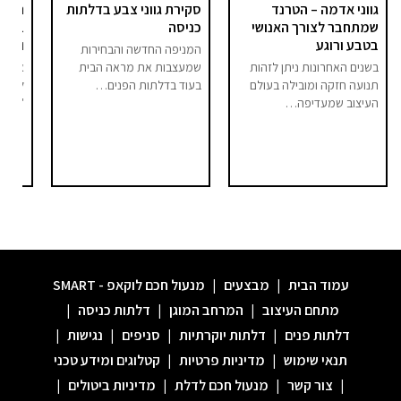
גווני אדמה – הטרנד
סקירת גווני צבע בדלתות
היום 
שמתחבר לצורך האנושי
כניסה
ברור 
בטבע ורוגע
וסיפו
המניפה החדשה והבחירות
בשנים האחרונות ניתן לזהות
שמעצבות את מראה הבית
אם בע
תנועה חזקה ומובילה בעולם
בעוד בדלתות הפנים…
לחלל 
העיצוב שמעדיפה…
"מודר
עמוד הבית
|
מבצעים
|
מנעול חכם לוקאפ - SMART
מתחם העיצוב
|
המרחב המוגן
|
דלתות כניסה
|
דלתות פנים
|
דלתות יוקרתיות
|
סניפים
|
נגישות
|
תנאי שימוש
|
מדיניות פרטיות
|
קטלוגים ומידע טכני
|
צור קשר
|
מנעול חכם לדלת
|
מדיניות ביטולים
|