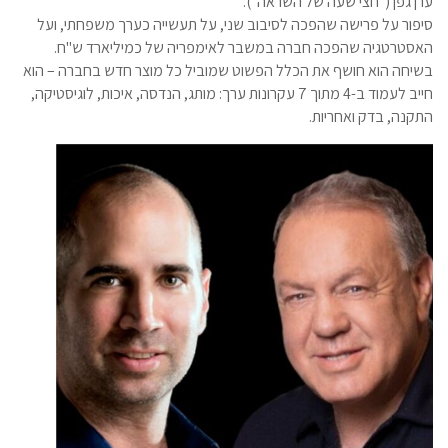
ערן גפן ("חצי שעה של השראה").
סיפור על פרישה שהפכה לסיבוב שני, על תעשייה כערך משפחתי, ועל
האסטרטגיה שהפכה חברה במשבר לאימפריה של כמיליארד ש"ח.
בשיחה הוא חושף את הכלל הפשוט שמוביל כל מוצר חדש בחברה – הוא
חייב לעמוד ב-4 מתוך 7 עקרונות ערך: מותג, הנדסה, איכות, לוגיסטיקה,
התקנה, בדק ואחריות.