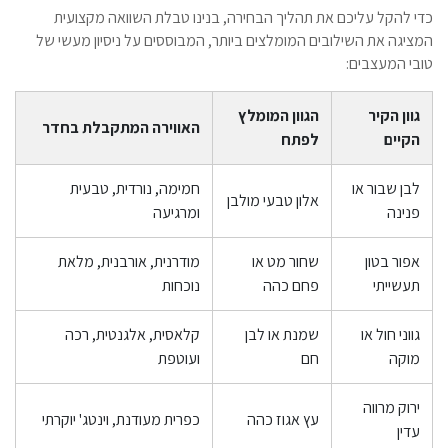
כדי להקל עליכם את תהליך הבחירה, בנינו טבלת השוואה מקצועית
המציגה את השילובים המומלצים ביותר, המבוססים על ניסיון מעשי של
טובי המעצבים:
גוון הקיר
הגוון המומלץ
האווירה המתקבלת בחדר
הקיים
לפתח
לבן שבור או
חמימה, נורדית, טבעית
אלון טבעי מולבן
פנינה
ומרגיעה
אפור בטון
שחור מט או
מודרנית, אורבנית, מלאת
תעשייתי
פחם כהה
נוכחות
גווני חול או
שמנת או לבן
קלאסית, אלגנטית, רכה
מוקה
חם
ועוטפת
ירוק מרווה
עץ אגוז כהה
כפרית מעודנת, וינטג' יוקרתי
עדין