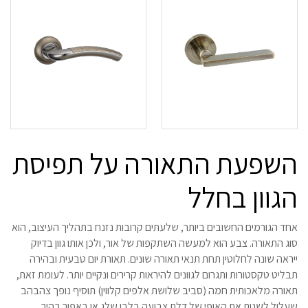
השפעת התאורה על תפיסת
הגוון בחלל
אחד הגורמים החשובים ביותר, שלעתים קרובות נזנח בתהליך העיצוב, הוא
סוג התאורה. צבע הוא למעשה השתקפות של אור, ולכן אותו גוון בדיוק
ייראה שונה לחלוטין תחת תנאי תאורה שונים. תאורת יום טבעית ובהירה
תבליט טקסטורות ותגרום לגוונים להיראות קרירים ונקיים יותר. לעומת זאת,
תאורה מלאכותית חמה (סביב שלושת אלפים קלווין) תוסיף נופך צהבהב
שעלול לשנות את האופי של דלת צבועה בלבן שלג או באפור בהיר.