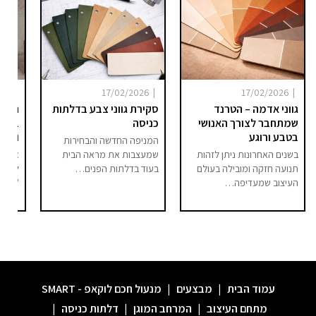
|
|
|
025
17/02/2026
17/02/2026
גווני אדמה – הטרנד
סקירת גווני צבע בדלתות
היום 
שמתחבר לצורך האנושי
כניסה
ברור 
בטבע ורוגע
וסיפו
המניפה החדשה והבחירות
בשנים האחרונות ניתן לזהות
שמעצבות את מראה הבית
אם בע
תנועה חזקה ומובילה בעולם
בעוד בדלתות הפנים…
לחלל 
העיצוב שמעדיפה…
"מודר
עמוד הבית
|
מבצעים
|
מנעול חכם לוקאפ - SMART
מתחם העיצוב
|
המרחב המוגן
|
דלתות כניסה
|