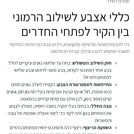
שתרצו לשדר.
כללי אצבע לשילוב הרמוני
בין הקיר לפתחי החדרים
כדי להבטיח תוצאה מרשימה ומקצועית, ריכזנו עבורכם רשימת המלצות
חשובה שתסייע לכם בתהליך קבלת ההחלטות:
חוק השילוב המשולש:
בחרו עד שלושה גוונים עיקריים לחלל.
צבע אחד דומיננטי לקירות, צבע משני לריהוט וצבע שלישי
לפתחים ולפרזול.
התייחסות לטמפרטורת הצבע:
הקפידו לשלב גוונים חמים
(כמו שמנת, חול או עץ טבעי) עם קירות בעלי תת גוון חם, וגוונים
קרים (אפור בטון, לבן שלג) עם קירות קרירים בהתאמה.
גובה החלל:
בבתים בעלי תקרה נמוכה יחסית, מומלץ לצבוע
את הפתחים בגוון זהה לקיר כדי ליצור אשליה אופטית של גובה
והמשכיות.
השפעת הריצוף:
ריצוף כהה ודומיננטי ירוויח מפתחים בהירים