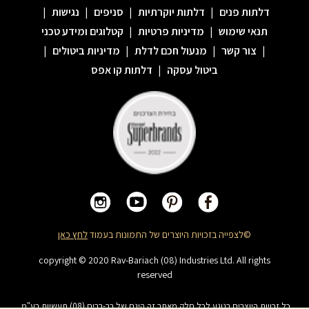
דלתות פנים
|
דלתות יוקרתיות
|
סניפים
|
נגישות
|
תנאי שימוש
|
מדיניות פרטיות
|
קטלוגים ומידע טכני
|
צור קשר
|
מנעול חכם לדלת
|
מדיניות ביטולים
|
ביטול עסקה
|
דלתות קו אפס
©לצפייה בזכויות היוצרים של התמונות בעמוד
לחץ כאן
copyright © 2020 Rav-Bariach (08) Industries Ltd. All rights
reserved
כל זכויות היוצרים בנוגע לכל חלק מאתר זה הינם של רב-בריח (08) תעשיות בע"מ.