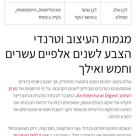
לבן שלג
לבן טהור
מינימליסטית, הייטקיסטית,
מוחלט
במישור הקיר
נקייה במיוחד
מגמות העיצוב וטרנדי
הצבע לשנים אלפיים עשרים
וחמש ואילך
עולם עיצוב הפנים נמצא בתנועה מתמדת, אך ישנם כיוונים ברורים
שמסתמנים כטרנדים מובילים לשנים הקרובות. על פי פרסומים של
מגזין
העיצוב Architectural Digest
, המעבר לעבודה מהבית והרצון לייצר
מקלט של שקט בעולם עמוס, משפיעים רבות על פלטת הצבעים. אנו
רואים התרחקות הדרגתית מהאפור הקר לטובת חומרים שמכניסים את
הטבע פנימה.
הגוונים החמים חוזרים ובגדול. גווני הטרקוטה, חום קפה, ירוק מעושן וכחול
מעמקים תופסים את מקומם בחלל. כשמדובר באותן
דלתות מעוצבות
,