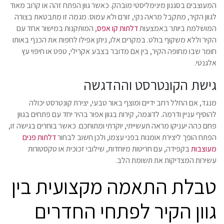
המעוצבים בסגנון מינימליסטי מובהק. כאשר גוון הפתח זהה או קרוב מאוד
לגוון הקיר, מתקבל מראה נקי, זורם ולא עמוס. מגמה זו מתבטאת בצורה
המושלמת ביותר באמצעות
דלתות קו אפס
, המותקנות במישור אחד עם
הקיר וללא משקוף בולט. במקרים אלו, ניתן אפילו לחפות את הכנף באותו
חומר שבו מחופה הקיר, בין אם מדובר בצבע אקרילי, טפט או חיפוי עץ
אלגנטי.
גישת הקונטרסט וההדגשה
מנגד, אם החלל רחב ידיים ומוצף באור טבעי, יצירת קונטרסט יכולה
להוסיף עניין ודרמה. לדוגמה, קירות בגוון אפור בהיר יחד עם פתחים בגוון
פחם כהה יעניקו מראה תעשייתי, יוקרתי ומתוחכם. כאשר בוחרים בגישה זו,
הפתח הופך ליצירת אומנות בפני עצמו, ולכן חשוב לבחור
דלתות פנים
מעוצבות
בקפידה, עם חריטות מיוחדות, שילובי זכוכית או טקסטורות
עשירות המצדיקות את תשומת הלב.
טבלת התאמה מקצועית בין
גוון הקיר לפתחי החדרים