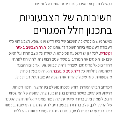
המשלבת בין אסתטיקה, טרנדים עכשוויים ועל זמניות.
חשיבותה של הצבעוניות
בתכנון חלל המגורים
כאשר ניגשים למלאכת העיצוב של בית חדש או משופץ, הצבע הוא כלי
העבודה העוצמתי ביותר העומד לרשותנו. לפי
תורת הצבעים באתר
ויקיפדיה
, לכל גוון יש השפעה פסיכולוגית ישירה על מצב הרוח ועל האופן
שבו אנו תופסים את המרחב. במשך שנים רבות נהגו להתייחס לפתחי
החדרים כאל פריט טכני שצריך להיות 'לבן ופשוט', אך כיום ההבנה
השתנתה לחלוטין. כל
דלת פנים מעוצבת
היא רהיט בעל נוכחות
משמעותית, כזה שיכול להגדיר את השפה העיצובית של הבית כולו.
המרחב הביתי המודרני דורש סנכרון מושלם בין הריצוף, חיפויי הקירות,
הריהוט והפתחים. כאשר בוחרים בגוון הנכון, נוצרת תחושה של המשכיות
ורוגע. לעומת זאת, בחירה שגויה עלולה ליצור עומס ויזואלי ותחושת הקטנה
של החלל. לכן, שלב בחירת הצבעים חייב להיעשות תוך התחשבות בכמות
האור הטבעי הנכנסת לבית, בסגנון הריהוט העתידי ובאווירה הכללית