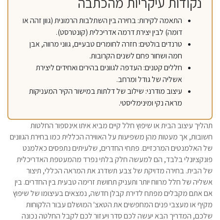
נקודות עיקריות מהכתבה
התאמה לקירות: בחירה בין השתלבות הרמונית (גוון זהה או
דומה) לבין יצירת דרמה אדריכלית (קונטרסט).
טרנדים בולטים: חזרה לחומרים טבעיים, גווני מרווה, אבן
חמה ושחור פחם לשנים הקרובות.
חללים קטנים: העדפה לגוונים בהירים ואחידים ליצירת
אשליה של גודל ומרחב.
עיצוב מודרני: שילוב של דלתות במישור הקיר המעניקות
מראה נקי ומינימליסטי.
תהליך עיצוב הבית או שיפוץ חלל קיים מביא איתו אינספור החלטות
חשובות, אך מעטות מהן משפיעות על האווירה הכללית כמו בחירת הגוונים
של האלמנטים המרכזיים. פתחי החדרים, שלעיתים נתפסים כאלמנט
פונקציונלי בלבד, הם למעשה חלק בלתי נפרד מהמעטפת האדריכלית
של הבית. בחירה מדויקת של צבע תשדרג את המראה הכללי, תיצור
אשליה של חלל מרווח יותר ותעניק תחושת זרימה טבעית בין החדרים. בין
אם אתם מקבלים מפתח לדירת קבלן חדשה, נמצאים בעיצומו של שיפוץ
מקיף או מעצבי פנים המחפשים את הטאצ' המושלם עבור הלקוחות
שלכם, המדריך הבא יעשה לכם סדר ויעזור לכם לקבל החלטה נכונה