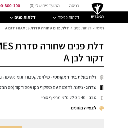
כניסה
המועדפים שלי (
0
)
00-800-100
דלתות כניסה
דלתות פנים
ראשי
דלתות פנים
דלת פנים שחורה סדרת FRAMES דגם A
דלת פנים שחורה סדרת FRAMES דגם A
דקור לבן A
דלת בעלת בידוד אקוסטי
- מילוי פלקסבורד וגומי אטימה. ניתן 
שדרוג
- ניתנת להזמנה עם משקוף בקו אפס ודקור (פס הבל
גובה
- 220-240 ס”מ מריצוף סופי
לצפייה בגוונים