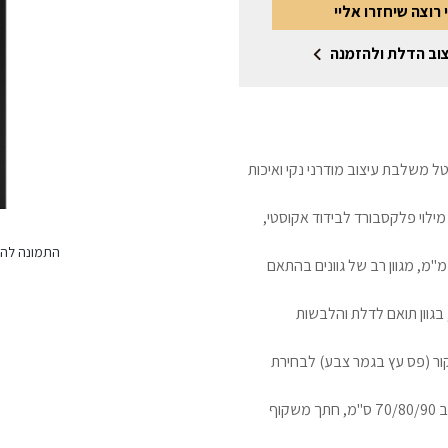
 רוצה שיחזרו אליי
וב הדלת ולהזמנה
ל משלבת עיצוב מודרני נקי ואיכות
ית הדלת, מילוי פלקסבורד לבידוד אקוסטי,
התמונה להמ
נף הדלת בגימור פורמייקה איכותית עמידה במים בעובי 1.8 מ"מ, מגוון רב של גוונים בהתאם
קוף עץ גושני מפולח מצופה למינטו עמיד במים או WPC, בגוון תואם לדלת והלבשות
ור (פס עץ בגמר צבע) לבחירת
מידות: גובה 205/215/220/240 ס"מ ס"מ מריצוף סופי, רוחב 70/80/90 ס"מ, חתך משקוף