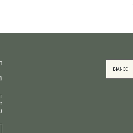
דל
BIANCO
י
הג
(