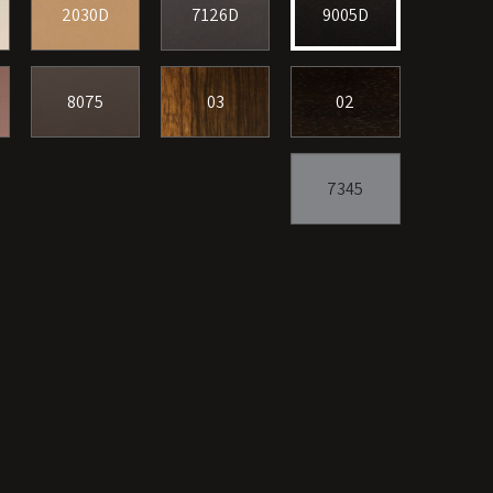
2030D
7126D
9005D
8075
03
02
7345