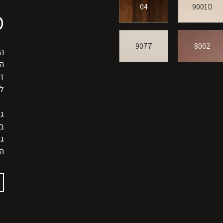
04
9001D
D
9077
8002
הג
ה
דל
לה
בג
גו
ה