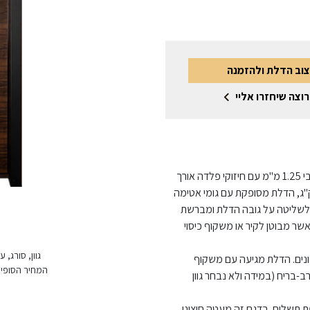
צוב הדלת ולהזמנה
רוצה שיחזרו אליי
דלת ליבת פלדה בחיפוי עץ/פורניר, צירי פייפ. הדלת בעובי 1.25 מ"מ עם חיזוקי פלדה אורך
ב פנימיים, עובי דלת 50 מ"מ • משקל הדלת כ- 50 ק"ג, הדלת מסופקת עם גומי אטימה
פי לשליטה על גובה הדלת ומברשת
ף בנייה מפלדה מגולוונת בעובי 1.5 מ"מ אשר מבוטן לקיר או משקוף כיסוי
גוון, סורג,
יצובים שונים. הדלת מגיעה עם משקוף
המחיר הסופי 
-בריח (במידה ולא נבחר גוון
פת תשלום. בדגם זה מעטה חיצוני