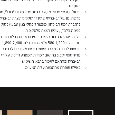
בגוון אגוז.
פרזול ועזרים: פרזול מעוצב בגמר ניקל מדגם "קורל", מ
פריצה, מנעול רב-בריחי וצילינדר לוקסיס תוצרת רב-בריח. 
להגברת רמת הביטחון, מעצור ליפסקי בגוון טבעי (כסף),
פנימה בלבד), עינית הצצה טלסקופית.
דלת כניסה מדגם זה מיוצרת במידות שונות כדלת בודדת, 
רוחב דלת: 580-1,200 מ״מ • גובה דלת: 1,890-2,400 מ״מ.
תוספות לבחירה: מבחר חיפויים וידיות מעוצבות לבחירה.
מחיר סופי ייקבע בהתאם למידות ולמפרט הדלת ועל ידי
רב-בריח ובהתאם לאמור בתנאי השימוש
באילת תופחת מההצעה עלות המע"מ.