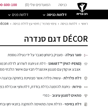
כניסה
המועדפים שלי (
0
)
00-800-100
דלתות כניסה
דלתות פנים
ראשי
דלתות כניסה
ציפוי פורניר / חיפוי עץ לדלת כניסה
DÉCOR דגם סנד
DÉCOR דגם סנדרה
סוגר נעילה
- מעניק ביטחון מוגבר על ידי נעילה נוספת
SMART™ (PAT-PEND)
- דלת זו ניתנת לשדרוג לדלת חכמה
אצבע או קודן עם מנגנון אינטגרלי חבוי עם אישור הלכתי ממכ
דלת פלדלת
- עשויה פלדה אשר מצטיינת בחוזקה ובהגנה 
מידות
- ניתנת להזמנה כדלת בודדת, דלת וחצי או כדלת כפ
מתאים לסגנון עיצוב
- כפרי
דלת בחיפוי
- הדלת אינה מתאימה להתקנה בתנאי חוץ ובח