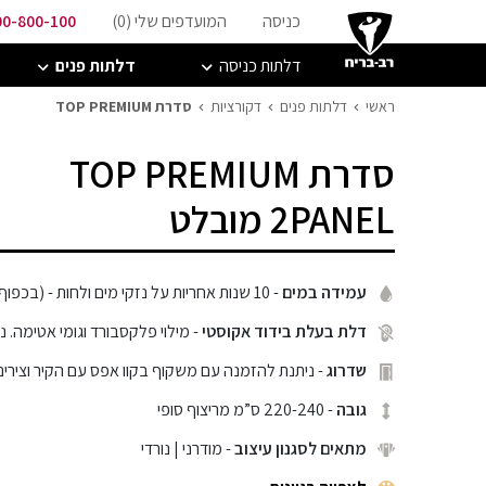
כניסה
המועדפים שלי (
0
)
00-800-100
דלתות כניסה
דלתות פנים
ראשי
דלתות פנים
דקורציות
סדרת TOP PREMIUM
סדרת TOP PREMIUM
2PANEL מובלט
עמידה במים
- 10 שנות אחריות על נזקי מים ולחות - (בכפוף לתעודת אחריות)
דלת בעלת בידוד אקוסטי
- מילוי פלקסבורד וגומי אטימה. ניתן 
שדרוג
- ניתנת להזמנה עם משקוף בקוו אפס עם הקיר וצירים
גובה
- 220-240 ס”מ מריצוף סופי
מתאים לסגנון עיצוב
- מודרני | נורדי