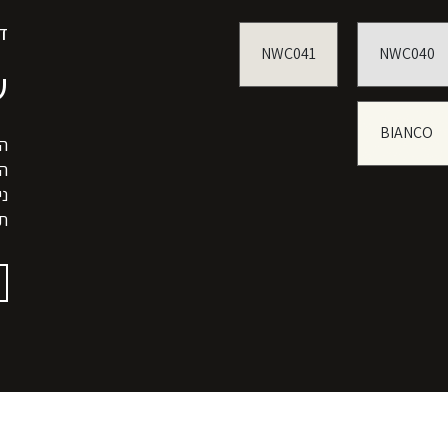
דל
NWC041
NWC040
שח
BIANCO
הג
ה
ני
ת