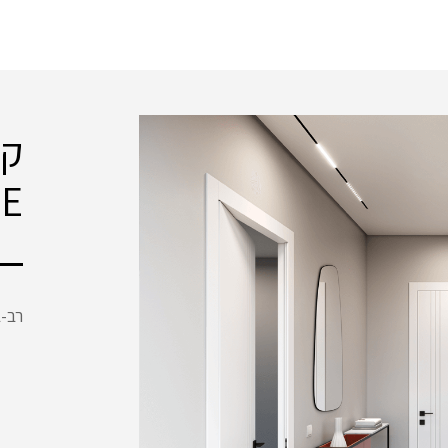
E
רב-ב