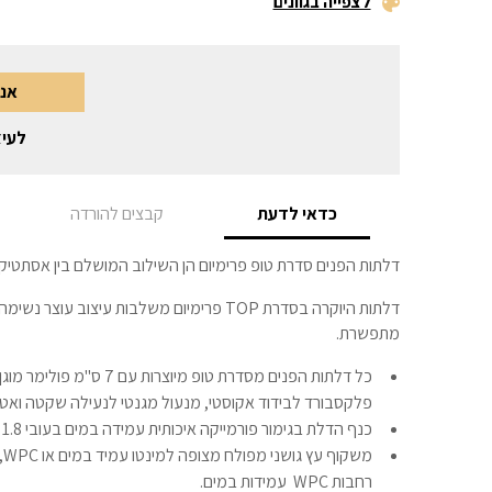
לצפייה בגוונים
אני
לעיצ
כדאי לדעת
קבצים להורדה
דלתות הפנים סדרת טופ פרימיום הן השילוב המושלם בין אסתטיק
דלתות היוקרה בסדרת TOP פרימיום משלבות עיצוב עו
מתפשרת.
כל דלתות הפנים מסדרת טופ מיוצר
פלקסבורד לבידוד אקוסטי, מנעול מגנטי לנעילה שקטה ואט
כנף הדלת בגימור פורמייקה איכותית עמידה במים בעובי 1.8 מ"מ בגמר צבע במבחר גוונים.
מש
רחבות WPC עמידות במים.