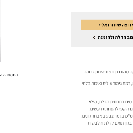
 רוצה שיחזרו אליי
וב הדלת ולהזמנה
ה מהודרת ורמת איכות גבוהה.
התמונה להמ
צר נשימה, רמת גימור עילית ואיכות בלתי
ות עם 7 ס"מ פולימר מוגן מים בתחתית הדלת, מילוי
ם היקפי להפחתת רעשים.
קוף עץ גושני מפולח מצופה למינטו עמיד במים או WPC, בגוון תואם לדלת והלבשות