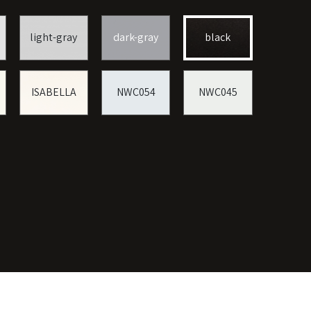
light-gray
dark-gray
black
ISABELLA
NWC054
NWC045