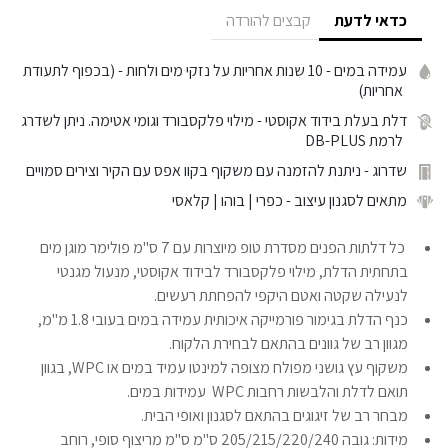
כדאי לדעת
קבצים להורדה
עמידה במים
- 10 שנות אחריות על נזקי מים ולחות - (בכפוף לתעודת
אחריות)
דלת בעלת בידוד אקוסטי
- מילוי פלקסבורד וגומי אטימה. ניתן לשדרג
לרמת DB-PLUS
שדרוג
- ניתנת להזמנה עם משקוף בקוו אפס עם הקיר וצירים סמויים
מתאים לסגנון עיצוב
- כפרי | בוהו | קלאסי
כל דלתות הפנים מסדרת טופ מיוצרות עם 7 ס"מ פולימר מוגן מים
בתחתית הדלת, מילוי פלקסבורד לבידוד אקוסטי, מנעול מגנטי
לנעילה שקטה ואטם היקפי להפחתת רעשים.
כנף הדלת בגימור פורמייקה איכותית עמידה במים בעובי 1.8 מ"מ,
מגוון רב של גוונים בהתאם לבחירת הלקוח.
משקוף עץ גושני מפולח מצופה למינטו עמיד במים או WPC, בגוון
תואם לדלת והלבשות רחבות WPC עמידות במים.
מבחר רב של זיגוגים בהתאם לסגנון ואופי הבית.
מידות: גובה 205/215/220/240 ס"מ ס"מ מריצוף סופי, רוחב