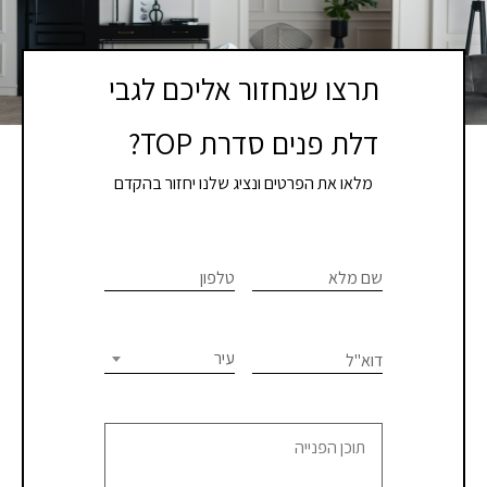
תרצו שנחזור אליכם לגבי
דלת פנים סדרת TOP?
מלאו את הפרטים ונציג שלנו יחזור בהקדם
If you
לתיאום
are
שם מלא
טלפון
פגישת
human,
יעוץ
leave
this
עיר
דוא"ל
או
field
blank.
קבלת
הצעת