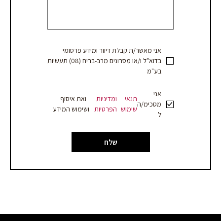
מחיר
אני מאשר/ת קבלת דיוור ומידע פרסומי
בדוא"ל ו/או מסרונים מרב-בריח (08) תעשיות
בע"מ
אני
תנאי
ומדיניות
ואת איסוף
מסכימ/ה
שימוש
הפרטיות
ושימוש המידע
ל
שלח