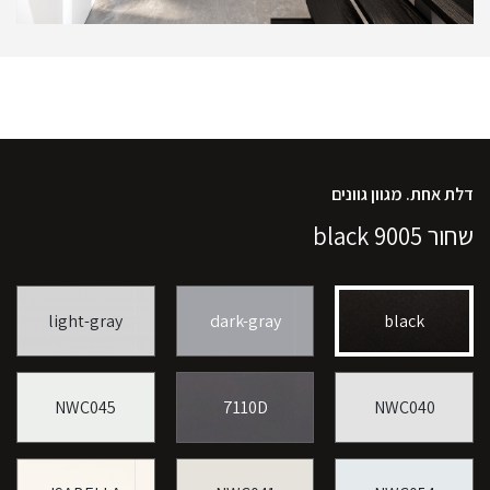
דלת אחת. מגוון גוונים
שחור 9005 black
light-gray
dark-gray
black
NWC045
7110D
NWC040