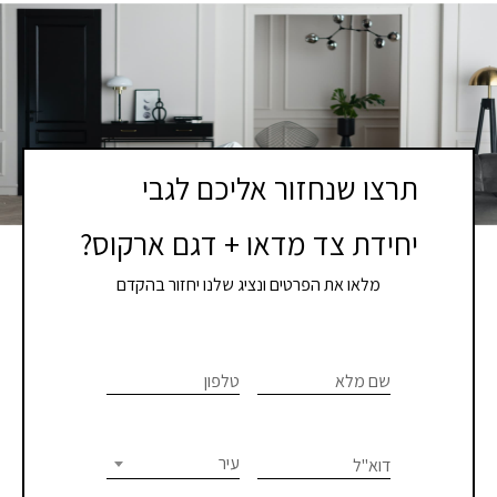
תרצו שנחזור אליכם לגבי
יחידת צד מדאו + דגם ארקוס?
מלאו את הפרטים ונציג שלנו יחזור בהקדם
If you
לתיאום
are
שם מלא
טלפון
פגישת
human,
יעוץ
leave
this
עיר
דוא"ל
או
field