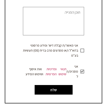
blank.
קבלת
הצעת
מחיר
אני מאשר/ת קבלת דיוור ומידע פרסומי
בדוא"ל ו/או מסרונים מרב-בריח (08) תעשיות
בע"מ
אני
תנאי
ומדיניות
ואת איסוף
מסכימ/ה
שימוש
הפרטיות
ושימוש המידע
ל
שלח