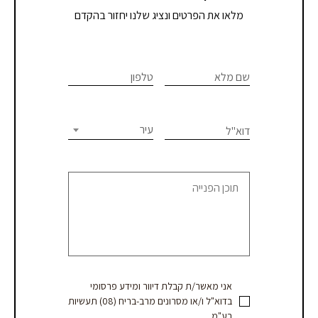
מלאו את הפרטים ונציג שלנו יחזור בהקדם
If you
לתיאום
are
שם מלא
טלפון
פגישת
human,
יעוץ
leave
this
עיר
דוא"ל
או
field
blank.
קבלת
הצעת
מחיר
אני מאשר/ת קבלת דיוור ומידע פרסומי
בדוא"ל ו/או מסרונים מרב-בריח (08) תעשיות
בע"מ