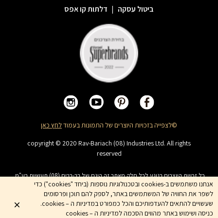
ביטול עסקה
|
דלתות קו אפס
©לצפייה בזכויות היוצרים של התמונות בעמוד
לחץ כאן
copyright © 2020 Rav-Bariach (08) Industries Ltd. All rights
reserved
כל זכויות היוצרים בנוגע לכל חלק מאתר זה הינם של רב-בריח (08) תעשיות בע"מ.
האתר מיועד לצפייה בלבד. העתקה, הפצה, שיכפול, פרסום, הצגה, שידור, שינוי, ביצוע
אנחנו משתמשים ב-cookies ובטכנולוגיות נוספות (ביחד "cookies") כדי
יצירות נגזרות בתוכן המופיע באתר אסור. שמות המוצרים, החברות, השירותים הינם
לשפר את החוויה של המשתמשים באתר, לספק להם תוכן ופרסומים
סימני מסחרי של החברה ואין להשתמש בהם ללא אישור החברה מראש
שעשויים להתאים להעדפותיכם והכל כמפורט במדיניות ה – cookies.
כניסה ושימוש באתר מהווים הסכמה למדיניות ה – cookies