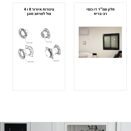
חלון ממ"ד דו כנפי
צינורות איורור 8 ו 4
רב-בריח
צול למרחב מוגן