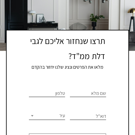
תרצו שנחזור אליכם לגבי
דלת ממ"ד?
מלאו את הפרטים ונציג שלנו יחזור בהקדם
If you
לתיאום
are
שם מלא
טלפון
פגישת
human,
יעוץ
leave
this
עיר
דוא"ל
או
field
blank.
קבלת