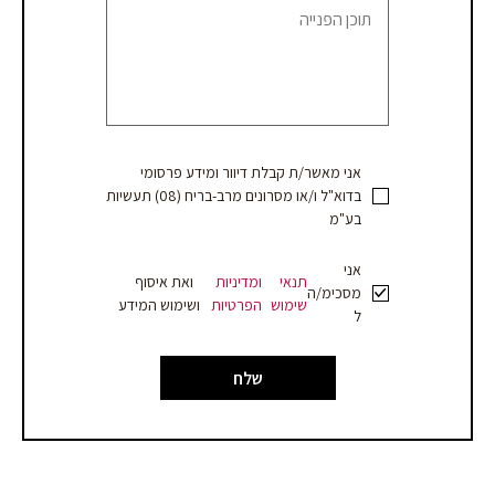
הצעת
מחיר
אני מאשר/ת קבלת דיוור ומידע פרסומי
בדוא"ל ו/או מסרונים מרב-בריח (08) תעשיות
בע"מ
אני
תנאי
ומדיניות
ואת איסוף
מסכימ/ה
שימוש
הפרטיות
ושימוש המידע
ל
שלח