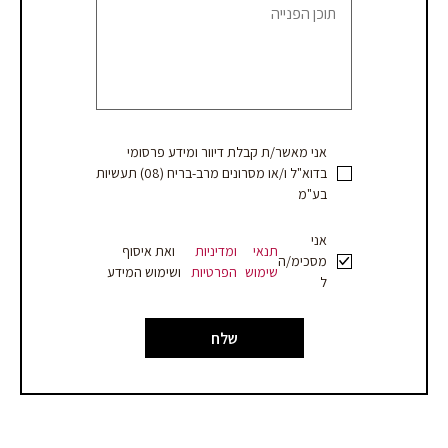
הצעת
מחיר
אני מאשר/ת קבלת דיוור ומידע פרסומי
בדוא"ל ו/או מסרונים מרב-בריח (08) תעשיות
בע"מ
אני
תנאי
ומדיניות
ואת איסוף
מסכימ/ה
שימוש
הפרטיות
ושימוש המידע
ל
שלח