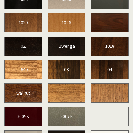
1030
1026
02
Bwenga
1018
5649
03
04
walnut
3005K
9007K