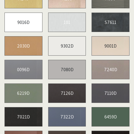
9016D
101
S7611
2030D
9302D
9001D
0096D
7080D
7240D
6219D
7126D
7110D
7021D
7322D
6459D