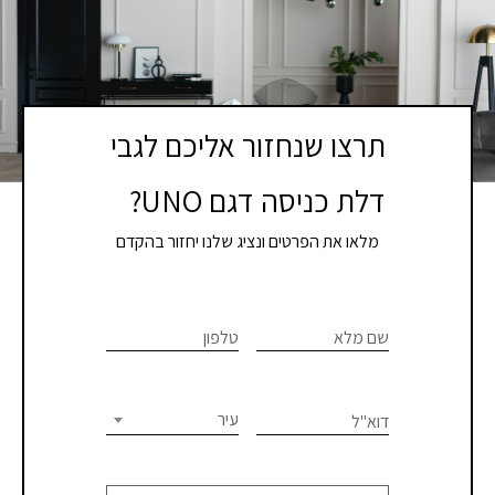
תרצו שנחזור אליכם לגבי
דלת כניסה דגם UNO?
מלאו את הפרטים ונציג שלנו יחזור בהקדם
If you
לתיאום
are
שם מלא
טלפון
פגישת
human,
יעוץ
leave
this
עיר
דוא"ל
או
field
blank.
קבלת