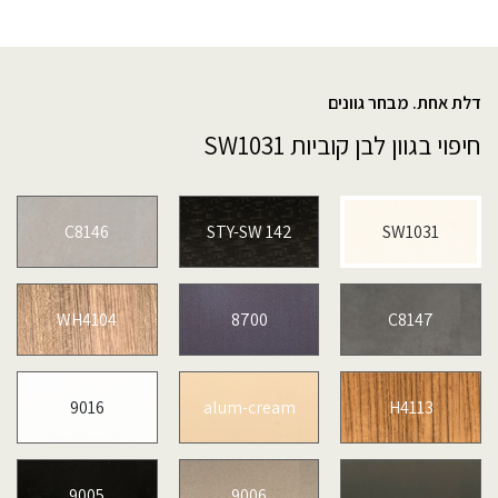
דלת אחת. מבחר גוונים
חיפוי בגוון לבן קוביות SW1031
C8146
STY-SW 142
SW1031
WH4104
8700
C8147
9016
alum-cream
H4113
9005
9006