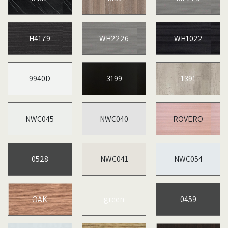
H4179
WH2226
WH1022
9940D
3199
1391
NWC045
NWC040
ROVERO
0528
NWC041
NWC054
OAK
green
0459