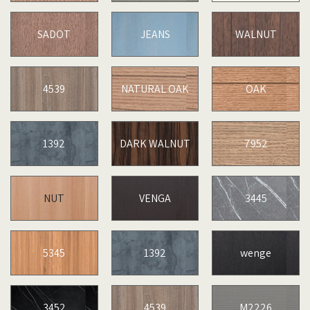
SADOT
JEANS
WALNUT
4539
NATURAL OAK
OAK
1392
DARK WALNUT
7952
NUT
VENGA
3445
5345
1392
wenge
3452
4539
M2226