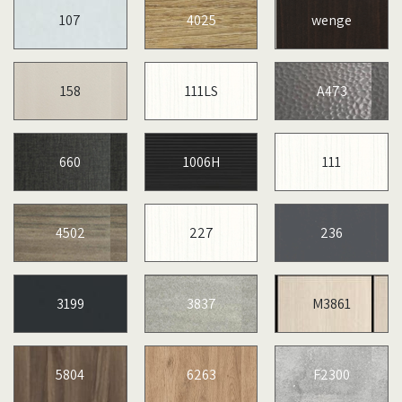
107
4025
wenge
158
111LS
A473
660
1006H
111
4502
227
236
3199
3837
M3861
5804
6263
F2300