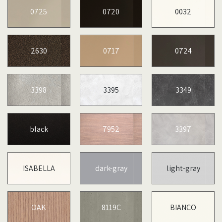
0725
0720
0032
2630
0717
0724
3398
3395
3349
black
7952
3397
ISABELLA
dark-gray
light-gray
OAK
8119C
BIANCO