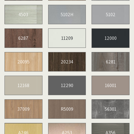
4503
5102H
5102
6287
11209
12000
20095
20234
6281
12168
12290
16001
37009
R5009
S6301
A246
A253
A356