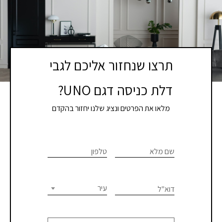
תרצו שנחזור אליכם לגבי
דלת כניסה דגם UNO?
מלאו את הפרטים ונציג שלנו יחזור בהקדם
If you
לתיאום
are
שם מלא
טלפון
פגישת
human,
יעוץ
leave
this
עיר
דוא"ל
או
field
blank.
קבלת