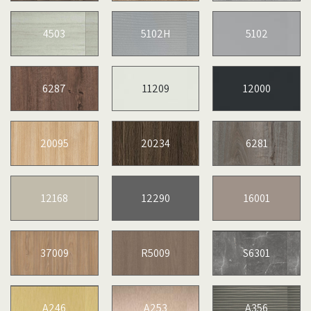
4503
5102H
5102
6287
11209
12000
20095
20234
6281
12168
12290
16001
37009
R5009
S6301
A246
A253
A356