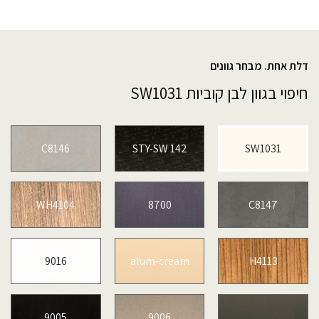
דלת אחת. מבחר גוונים
חיפוי בגוון לבן קוביות SW1031
C8146
STY-SW 142
SW1031
WH4104
8700
C8147
9016
alum-cream
H4113
9005
9006