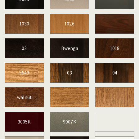
1030
1026
02
Bwenga
1018
5649
03
04
walnut
3005K
9007K