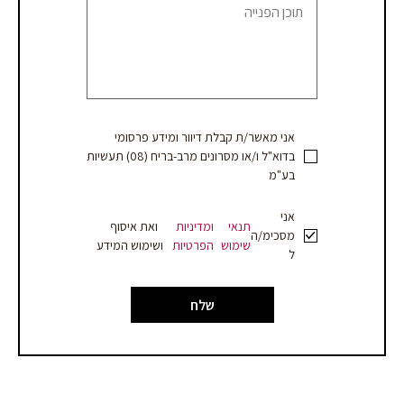
הצעת
מחיר
אני מאשר/ת קבלת דיוור ומידע פרסומי
בדוא"ל ו/או מסרונים מרב-בריח (08) תעשיות
בע"מ
אני
תנאי
ומדיניות
ואת איסוף
מסכימ/ה
שימוש
הפרטיות
ושימוש המידע
ל
שלח