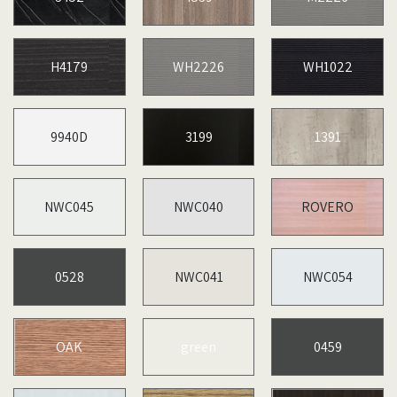
H4179
WH2226
WH1022
9940D
3199
1391
NWC045
NWC040
ROVERO
0528
NWC041
NWC054
OAK
green
0459