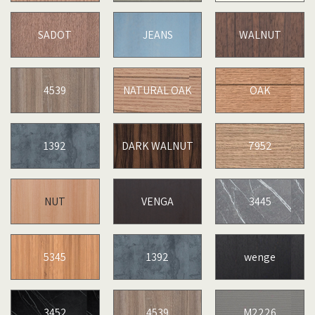
SADOT
JEANS
WALNUT
4539
NATURAL OAK
OAK
1392
DARK WALNUT
7952
NUT
VENGA
3445
5345
1392
wenge
3452
4539
M2226