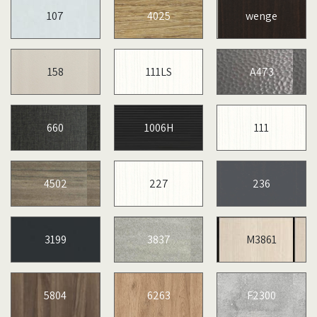
107
4025
wenge
158
111LS
A473
660
1006H
111
4502
227
236
3199
3837
M3861
5804
6263
F2300