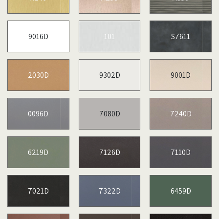
9016D
101
S7611
2030D
9302D
9001D
0096D
7080D
7240D
6219D
7126D
7110D
7021D
7322D
6459D