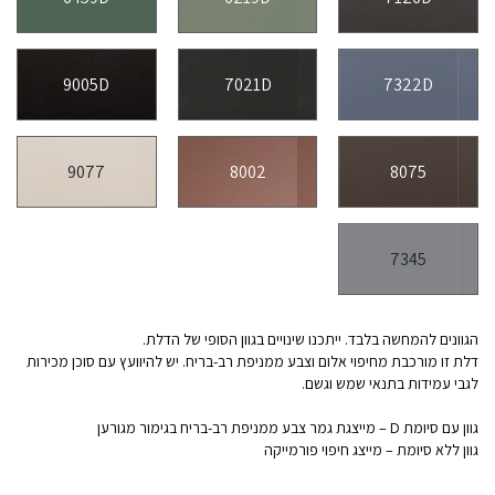
9005D
7021D
7322D
9077
8002
8075
7345
הגוונים להמחשה בלבד. ייתכנו שינויים בגוון הסופי של הדלת.
דלת זו מורכבת מחיפוי אלום וצבע ממניפת רב-בריח. יש להיוועץ עם סוכן מכירות
לגבי עמידות בתנאי שמש וגשם.
גוון עם סיומת D – מייצגת גמר צבע ממניפת רב-בריח בגימור מגורען
גוון ללא סיומת – מייצג חיפוי פורמייקה