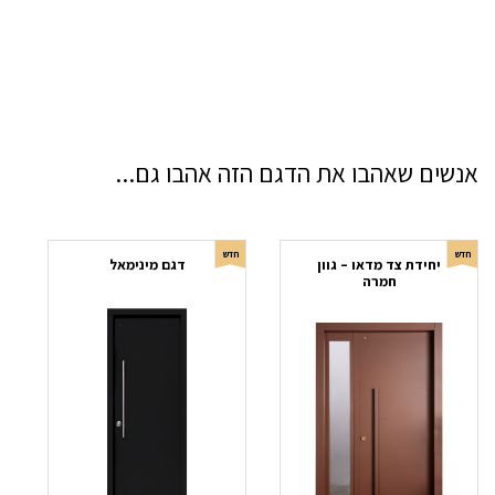
אנשים שאהבו את הדגם הזה אהבו גם...
חדש
חדש
חד
יחידת צד מדאו – גוון
דגם מינימאל
חמרה