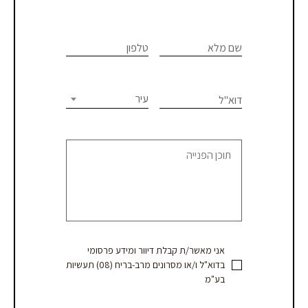
If you
לתיאום
are
שם מלא
טלפון
פגישת
human,
יעוץ
leave
this
עיר
דוא"ל
או
field
blank.
קבלת
הצעת
מחיר
אני מאשר/ת קבלת דיוור ומידע פרסומי
בדוא"ל ו/או מסרונים מרב-בריח (08) תעשיות
בע"מ