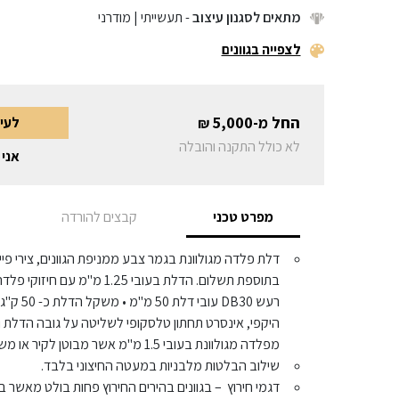
מתאים לסגנון עיצוב
- תעשייתי | מודרני
לצפייה בגוונים
החל מ-
5,000
לעי
₪
לא כולל התקנה והובלה
אני 
מפרט טכני
קבצים להורדה
בתוספת תשלום. הדלת בעובי 1.25
רעש DB30 
היקפי, אינסרט תחתון טלסקופי לשליטה על גובה הדלת 
מפלדה מגולוונת בעובי 1.5 מ"מ אשר מבוטן לקיר או משקוף כיסוי מותקן על גבי משקוף קיים.
שילוב הבלטות מלבניות במעטה החיצוני בלבד.
דגמי חירוץ – בגוונים בהירים החירוץ פחות בולט מאשר בג