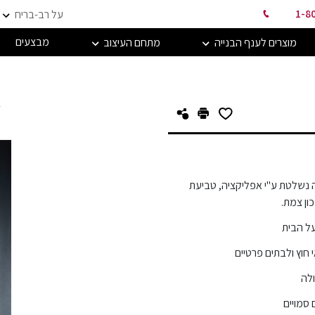
1-8
על רב-בריח
מבצעים
מוצרים לענף הבנייה
מתחם העיצוב
ד
 נשלטת ע"י אפליקציה, טביעת
ון צמת.
על הבית
וץ ולבתים פרטיים
ולה
 סמויים