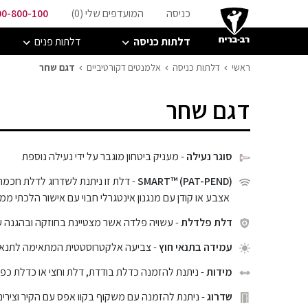
כניסה
המועדפים שלי (
0
)
00-800-100
דלתות כניסה
דלתות פנים
ראשי
דלתות כניסה
אלמנטים דקורטיביים
דגם שחר
דגם שחר
סוגר נעילה
- מעניק ביטחון מוגבר על ידי נעילה נוספת
SMART™ (PAT-PEND)
- דלת זו ניתנת לשדרוג לדלת חכמה
אצבע או קודן עם מנגנון אינטגרלי חבוי עם אישור הלכתי ממכ
דלת פלדלת
- עשויה פלדה אשר מצטיינת בחוזקה ובהגנה 
עמידה בתנאי חוץ
- צביעה אלקטרוסטטית המתאימה לתנאי ח
מידות
- ניתנת להזמנה כדלת בודדת, דלת וחצי או כדלת כפ
שדרוג
- ניתנת להזמנה עם משקוף בקוו אפס עם הקיר וצירים