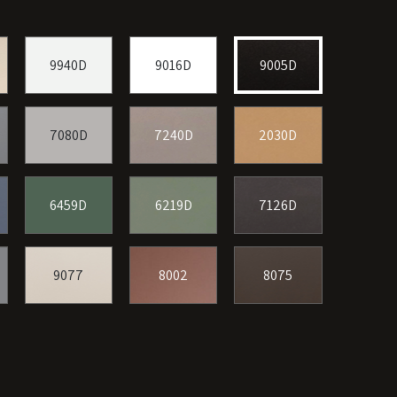
9940D
9016D
9005D
7080D
7240D
2030D
6459D
6219D
7126D
9077
8002
8075