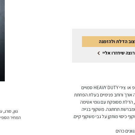
צוב הדלת ולהזמנה
רוצה שיחזרו אליי
דלת פלדה מגולוונת בגמר צבע ממניפת הגוונים, צירי פייפ או צירי HEAVY DUTY סמויים
 מ"מ עם חיזוקי פלדה אורך ורוחב פנימיים בעלת הפחתת
עובי דלת 50 מ"מ • משקל הדלת כ- 50 ק"ג, הדלת מסופקת עם גומי אטימה
ומברשת תחתונה. משקוף בנייה
גוון, סורג,
המחיר הסופי 
וונים כהים