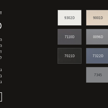
ד
9302D
9001D
D
7110D
0096D
הג
ה
דל
7021D
7322D
לה
7345
בג
גו