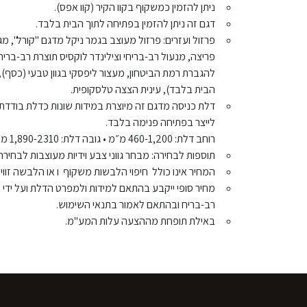
ניתן להזמין כמשקוף בקוו הקיר (קוו אפס).
דגם זה ניתן להזמין בפתיחה לתוך הבית בלבד.
פרזול ועזרים: פרזול מעוצב בגמר ניקל מדגם "קורל", מ
פריצה, מנעול רב-בריחי וצילינדר לוקסיס תוצרת רב-בריח. 
להגברת רמת הביטחון, מעצור ליפסקי בגוון טבעי (כסף),
הבית בלבד), עינית הצצה טלסקופית.
דלת כניסה מדגם זה מיוצרת במידות שונות כדלת בודדת, ד
לייצר בפתיחה פנימה בלבד.
רוחב דלת: 460-1,200 מ״מ • גובה דלת: 1,890-2310 מ״מ.
תוספות לבחירה: מבחר גווני צבע וידיות מעוצבות לבחירה
המחיר אינו כולל חיפוי הלבשות משקוף ו או הלבשה זווי
מחיר סופי ייקבע בהתאם למידות ולמפרט הדלת ועל ידי
רב-בריח ובהתאם לאמור בתנאי השימוש.
באילת תופחת מההצעה עלות המע"מ.