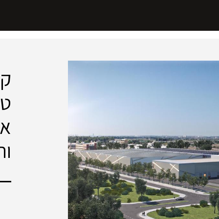
קר
טכ
או
ור