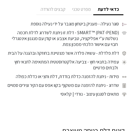
כדאי לדעת
מפרט טכני
קבצים להורדה
סוגר נעילה
- מעניק ביטחון מוגבר על ידי נעילה נוספת
SMART™ (PAT-PEND)
- דלת זו ניתנת לשדרוג לדלת חכמה
נשלטת ע"י אפליקציה, טביעת אצבע או קודן עם מנגנון אינטגרלי
חבוי עם אישור הלכתי ממכון צמת.
דלת פלדלת
- עשויה פלדה אשר מצטיינת בחוזקה ובהגנה על הבית
עמידה בתנאי חוץ
- צביעה אלקטרוסטטית המתאימה לתנאי חוץ
ולבתים פרטיים
מידות
- ניתנת להזמנה כדלת בודדת, דלת וחצי או כדלת כפולה
שדרוג
- ניתנת להזמנה עם משקוף בקוו אפס עם הקיר וצירים סמויים
מתאים לסגנון עיצוב
- נורדי | קלאסי
קונים דלת כניסה מעוצבת