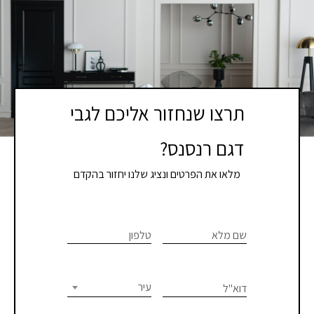
תרצו שנחזור אליכם לגבי
דגם רנסנס?
מלאו את הפרטים ונציג שלנו יחזור בהקדם
If you
לתיאום
are
שם מלא
טלפון
פגישת
human,
יעוץ
leave
this
עיר
דוא"ל
או
field