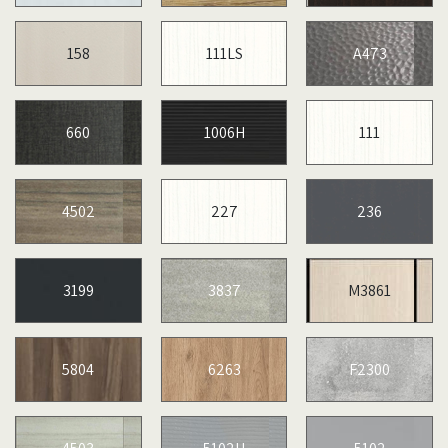
158
111LS
A473
660
1006H
111
4502
227
236
3199
3837
M3861
5804
6263
F2300