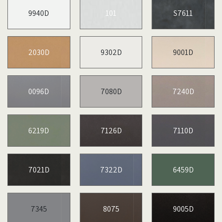
9940D
101
S7611
2030D
9302D
9001D
0096D
7080D
7240D
6219D
7126D
7110D
7021D
7322D
6459D
7345
8075
9005D