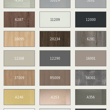
4503
5102H
5102
6287
11209
12000
20095
20234
6281
12168
12290
16001
37009
R5009
S6301
A246
A253
A356