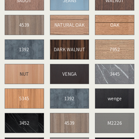
SADOT
JEANS
WALNUT
4539
NATURAL OAK
OAK
1392
DARK WALNUT
7952
NUT
VENGA
3445
5345
1392
wenge
3452
4539
M2226