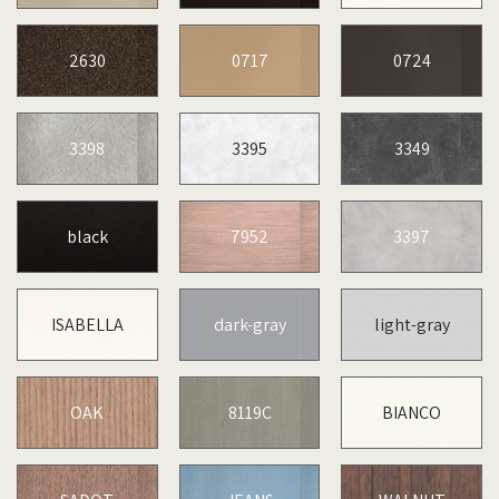
2630
0717
0724
3398
3395
3349
black
7952
3397
ISABELLA
dark-gray
light-gray
OAK
8119C
BIANCO