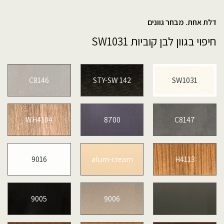
דלת אחת. מבחר גוונים
חיפוי בגוון לבן קוביות SW1031
C8146
STY-SW 142
SW1031
WH4104
8700
C8147
9016
alum-cream
H4113
9005
9006