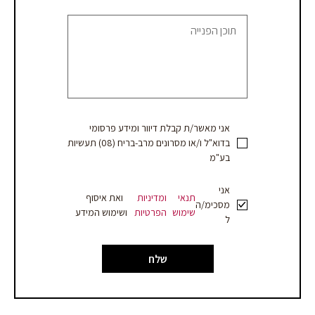
blank.
קבלת
הצעת
מחיר
אני מאשר/ת קבלת דיוור ומידע פרסומי
בדוא"ל ו/או מסרונים מרב-בריח (08) תעשיות
בע"מ
אני
תנאי
ומדיניות
ואת איסוף
מסכימ/ה
שימוש
הפרטיות
ושימוש המידע
ל
שלח