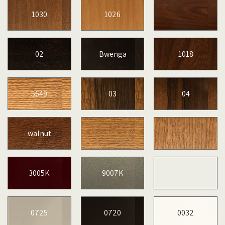
1030
1026
02
Bwenga
1018
5649
03
04
walnut
3005K
9007K
0725
0720
0032