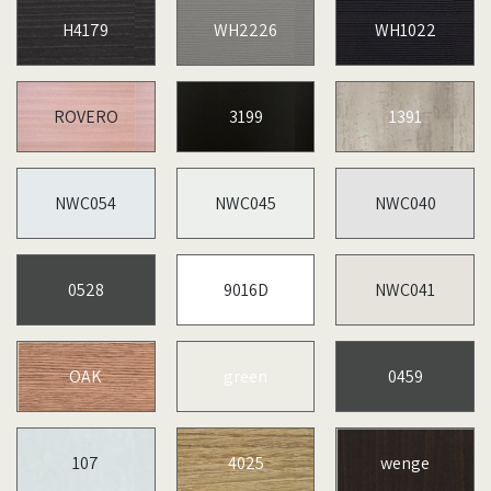
H4179
WH2226
WH1022
ROVERO
3199
1391
NWC054
NWC045
NWC040
0528
9016D
NWC041
OAK
green
0459
107
4025
wenge