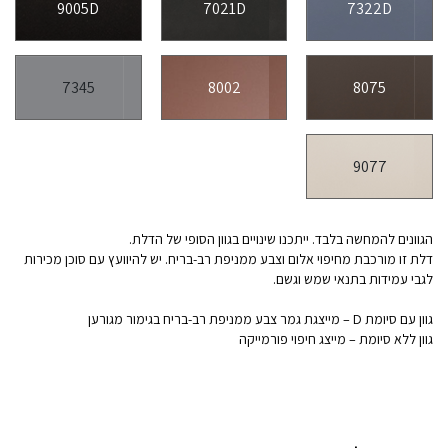
9005D
7021D
7322D
7345
8002
8075
9077
הגוונים להמחשה בלבד. ייתכנו שינויים בגוון הסופי של הדלת.
דלת זו מורכבת מחיפוי אלום וצבע ממניפת רב-בריח. יש להיוועץ עם סוכן מכירות
לגבי עמידות בתנאי שמש וגשם.
גוון עם סיומת D – מייצגת גמר צבע ממניפת רב-בריח בגימור מגורען
גוון ללא סיומת – מייצג חיפוי פורמייקה