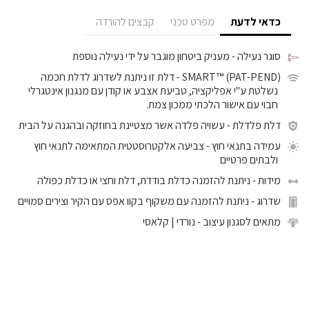
כדאי לדעת
מפרט טכני
קבצים להורדה
סוגר נעילה
- מעניק ביטחון מוגבר על ידי נעילה נוספת
SMART™ (PAT-PEND)
- דלת זו ניתנת לשדרוג לדלת חכמה
נשלטת ע"י אפליקציה, טביעת אצבע או קודן עם מנגנון אינטגרלי
חבוי עם אישור הלכתי ממכון צמת.
דלת פלדלת
- עשויה פלדה אשר מצטיינת בחוזקה ובהגנה על הבית
עמידה בתנאי חוץ
- צביעה אלקטרוסטטית המתאימה לתנאי חוץ
ולבתים פרטיים
מידות
- ניתנת להזמנה כדלת בודדת, דלת וחצי או כדלת כפולה
שדרוג
- ניתנת להזמנה עם משקוף בקוו אפס עם הקיר וצירים סמויים
מתאים לסגנון עיצוב
- נורדי | קלאסי