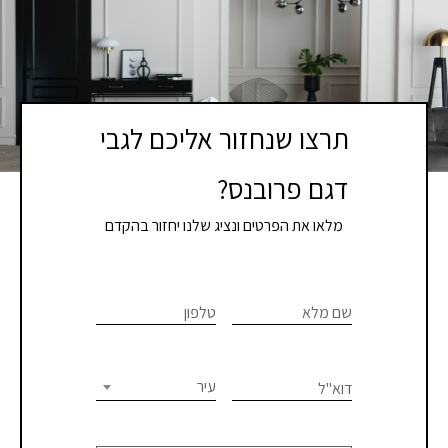
תרצו שנחזור אליכם לגבי
דגם פרובנס?
מלאו את הפרטים ונציג שלנו יחזור בהקדם
If you
לתיאום
are
שם מלא
טלפון
פגישת
human,
יעוץ
leave
this
עיר
דוא"ל
או
field
blank.
קבלת