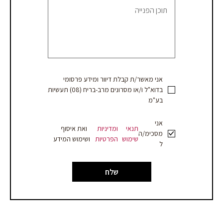
הצעת
מחיר
אני מאשר/ת קבלת דיוור ומידע פרסומי
בדוא"ל ו/או מסרונים מרב-בריח (08) תעשיות
בע"מ
אני
תנאי
ומדיניות
ואת איסוף
מסכימ/ה
שימוש
הפרטיות
ושימוש המידע
ל
שלח