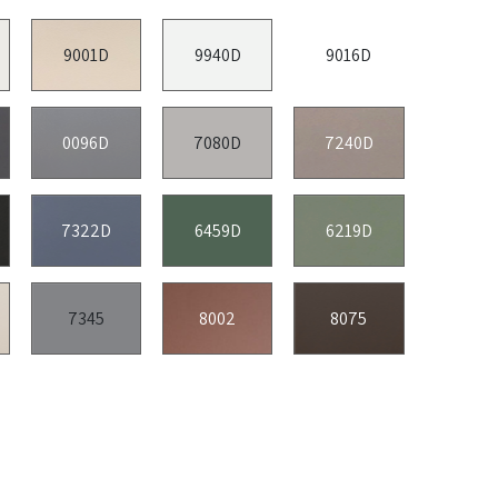
9001D
9940D
9016D
0096D
7080D
7240D
7322D
6459D
6219D
7345
8002
8075