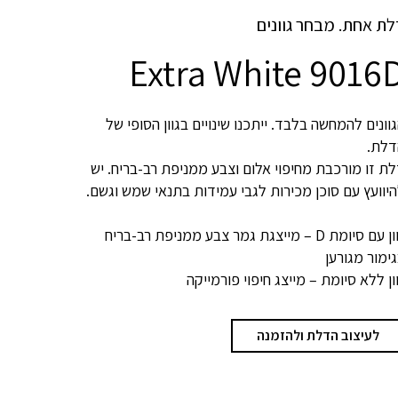
לת אחת. מבחר גוונים
Extra White 9016
וונים להמחשה בלבד. ייתכנו שינויים בגוון הסופי של
דלת.
ת זו מורכבת מחיפוי אלום וצבע ממניפת רב-בריח. יש
יוועץ עם סוכן מכירות לגבי עמידות בתנאי שמש וגשם.
גוון עם סיומת D – מייצגת גמר צבע ממניפת רב-בריח
ימור מגורען
ון ללא סיומת – מייצג חיפוי פורמייקה
לעיצוב הדלת ולהזמנה