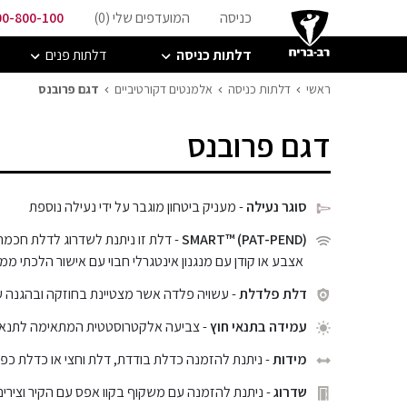
כניסה
המועדפים שלי (
0
)
00-800-100
דלתות כניסה
דלתות פנים
ראשי
דלתות כניסה
אלמנטים דקורטיביים
דגם פרובנס
דגם פרובנס
סוגר נעילה
- מעניק ביטחון מוגבר על ידי נעילה נוספת
SMART™ (PAT-PEND)
- דלת זו ניתנת לשדרוג לדלת חכמה
אצבע או קודן עם מנגנון אינטגרלי חבוי עם אישור הלכתי ממכ
דלת פלדלת
- עשויה פלדה אשר מצטיינת בחוזקה ובהגנה 
עמידה בתנאי חוץ
- צביעה אלקטרוסטטית המתאימה לתנאי ח
מידות
- ניתנת להזמנה כדלת בודדת, דלת וחצי או כדלת כפ
שדרוג
- ניתנת להזמנה עם משקוף בקוו אפס עם הקיר וצירים