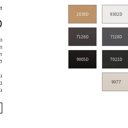
ד
2030D
9302D
D
7126D
7110D
הג
ה
דל
9005D
7021D
לה
9077
בג
גו