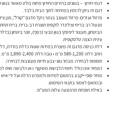
דגמי חירוץ – בגוונים בהירים החירוץ פחות בולט מאשר בגווני
דגם זה ניתן להזמין בפתיחה לתוך הבית בלבד.
פרזול ועזרים: פרזול מעוצב בגמר ניקל מדגם "קורל", מגן צ
מנעול רב-בריחי וצילינדר לוקסיס תוצרת רב-בריח. בריח תחתון
הביטחון, מעצור ליפסקי בגוון טבעי (כסף), סגר ביטחון (בד
עינית הצצה טלסקופית.
דלת כניסה מדגם זה מיוצרת במידות שונות כדלת בודדת, דלת 
רוחב דלת: 580-1,200 מ״מ • גובה דלת: 1,890-2,400 מ״מ.
תוספות לבחירה: מבחר גווני צבע וידיות מעוצבות לבחירה.
המחיר אינו כולל חיפוי הלבשות משקוף ו או הלבשה זווית לפ
מחיר סופי ייקבע בהתאם למידות ולמפרט הדלת ועל ידי איש
ובהתאם לאמור בתנאי השימוש.
באילת תופחת מההצעה עלות המע"מ.