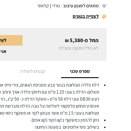
מתאים לסגנון עיצוב
- נורדי | קלאסי
לצפייה בגוונים
החל מ-
5,380
לעי
₪
לא כולל התקנה והובלה
אני 
מפרט טכני
קבצים להורדה
תשלום. הדלת בעובי 1.25 מ"מ עם חיזוקי פלדה א
רעש DB30 עובי דל
אינסרט תחתון טלסקופי לשליטה על גובה הדלת ומברשת תח
מגולוונת בעובי 1.5 מ"מ אשר מבוטן לקיר או משקוף כיסוי מותקן על גבי משקוף קיים.
ניתן להזמין כמשקוף בקוו הקיר (קוו אפס).
בשילוב פסי אלומיניום במעטה החיצוני.