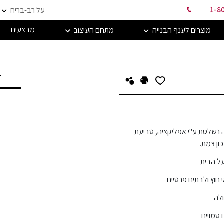
1-8
על רב-בריח
מבצעים
מוצרים לענף הבנייה
מתחם העיצוב
ד
 נשלטת ע"י אפליקציה, טביעת
ון צמת.
על הבית
וץ ולבתים פרטיים
ולה
 סמויים