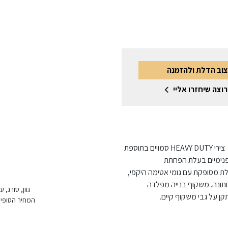
צוב הדלת ולהזמנה
רוצה שיחזרו אליי
דלת פלדה מגולוונת בגמר צבע ממניפת הגוונים, צירי פייפ או צירי HEAVY DUTY סמויים בתוספת
ורך ורוחב פנימיים בעלת הפחתת
ת 50 מ"מ • משקל הדלת כ- 50 ק"ג, הדלת מסופקת עם גומי אטימה היקפי,
תונה. משקוף בנייה מפלדה
גוון, סורג,
המחיר הסופי 