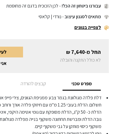
עבורנו ביטחון זה הכל!
- לכן הזכוכית בדגם זה מחוסמת
מתאים לסגנון עיצוב
- נורדי | קלאסי
לצפייה בגוונים
החל מ-
7,640
לעי
₪
לא כולל התקנה והובלה
אני 
מפרט טכני
קבצים להורדה
הדלת כ- 50 ק"ג, הדלת מסופקת עם גומי אטימה היקפי,
משקוף כיסוי מותקן על גבי משקוף קיים.
ניתן להזמין כמשקוף בקוו הקיר (קוו אפס).