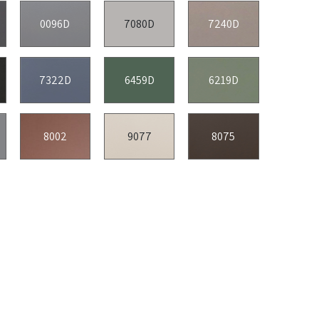
0096D
7080D
7240D
7322D
6459D
6219D
8002
9077
8075