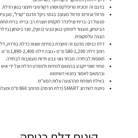
בדגם זה זכוכית טריפלקס וסורג דקורטיבי חיצוני בגוון הדלת.
פרזול ועזרים: פרזול מעוצב בגמר ניקל מדגם "קורל", מגן צ
מנעול רב-בריחי וצילינדר לוקסיס תוצרת רב-בריח. בריח תחתון
הביטחון, מעצור ליפסקי בגוון טבעי (כסף), סגר ביטחון (בדל
הצצה טלסקופית.
דלת כניסה מדגם זה מיוצרת במידות שונות כדלת בודדת, דלת 
רוחב דלת: 580-1,200 מ״מ • גובה דלת: 1,890-2,400 מ״מ.
תוספות לבחירה: מבחר גווני צבע וידיות מעוצבות לבחירה.
מחיר סופי ייקבע בהתאם למידות ולמפרט הדלת ועל ידי איש
ובהתאם לאמור בתנאי השימוש.
באילת תופחת מההצעה עלות המע"מ.
ניתנת לשדרוג SMART (דלת חכמה) מרוחב 860 ס"מ ומעלה
קונים דלת כניסה