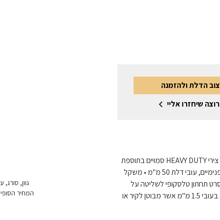
צוב הדלת ולהזמנה
רוצה שיחזרו אליי
דלת פלדה מגולוונת בגמר צבע ממניפת הגוונים, צירי פייפ או צירי HEAVY DUTY סמויים בתוספת
תשלום. הדלת בעובי 1.25 מ"מ עם חיזוקי פלדה אורך ורוחב פנימיים, עובי דלת 50 מ"מ • משקל
גוון, סורג,
 אינסרט תחתון טלסקופי לשליטה על
המחיר הסופי 
גובה הדלת ומברשת תחתונה משקוף בנייה מפלדה מגולוונת בעובי 1.5 מ"מ אשר מבוטן לקיר או