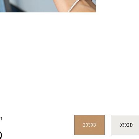
ד
2030D
9302D
D