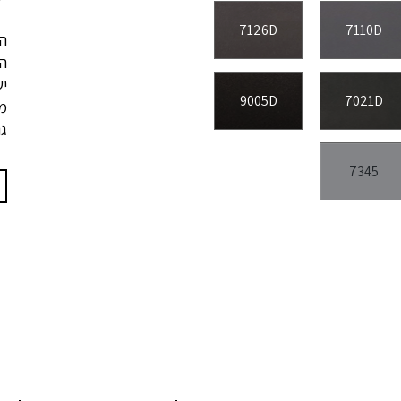
7126D
7110D
הג
ה
יש
9005D
7021D
מק
גוו
7345