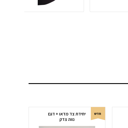
יחידת צד מדאו + דגם
חדש
נווה צדק