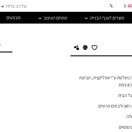
1-8
על רב-בריח
מבצעים
מוצרים לענף הבנייה
מתחם העיצוב
ד
 נשלטת ע"י אפליקציה, טביעת
ון צמת.
על הבית
וץ ולבתים פרטיים
ולה
 סמויים