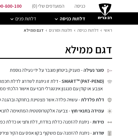
כניסה
המועדפים שלי (
0
)
00-800-100
דלתות כניסה
דלתות פנים
ראשי
דלתות כניסה
חלונות וסורגים
דגם ממילא
דגם ממילא
סוגר נעילה
- מעניק ביטחון מוגבר על ידי נעילה נוספת
SMART™ (PAT-PEND)
- דלת זו ניתנת לשדרוג לדלת חכמה
אצבע או קודן עם מנגנון אינטגרלי חבוי עם אישור הלכתי ממכ
דלת פלדלת
- עשויה פלדה אשר מצטיינת בחוזקה ובהגנה 
עמידה בתנאי חוץ
- צביעה אלקטרוסטטית המתאימה לתנאי ח
מידות
- ניתנת להזמנה כדלת בודדת, דלת וחצי או כדלת כפ
שדרוג
- ניתנת להזמנה עם משקוף בקוו אפס עם הקיר וצירים