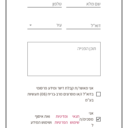
are
שם מלא
טלפון
פגישת
human,
יעוץ
leave
this
עיר
דוא"ל
או
field
blank.
קבלת
הצעת
מחיר
אני מאשר/ת קבלת דיוור ומידע פרסומי
בדוא"ל ו/או מסרונים מרב-בריח (08) תעשיות
בע"מ
אני
תנאי
ומדיניות
ואת איסוף
מסכימ/ה
שימוש
הפרטיות
ושימוש המידע
ל