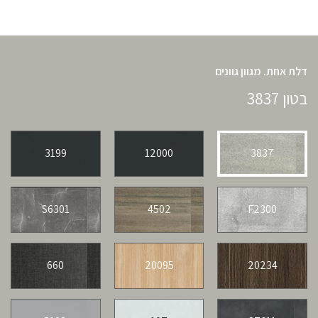
דלת אחת. מגוון גוונים
בטון 3837
3199
12000
3837
S6301
4502
F2300
660
20095
20234