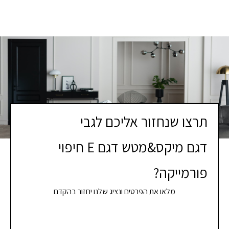
תרצו שנחזור אליכם לגבי
דגם מיקס&מטש דגם E חיפוי
פורמייקה?
מלאו את הפרטים ונציג שלנו יחזור בהקדם
If you
לתיאום