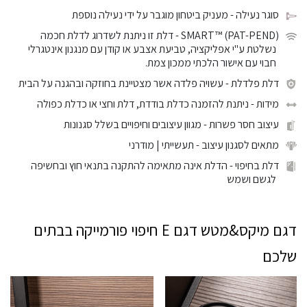
סוגר נעילה
- מעניק ביטחון מוגבר על ידי נעילה נוספת
SMART™ (PAT-PEND)
- דלת זו ניתנת לשדרוג לדלת חכמה
נשלטת ע"י אפליקציה, טביעת אצבע או קודן עם מנגנון אינטגרלי
חבוי עם אישור הלכתי ממכון צמת.
דלת פלדלת
- עשויה פלדה אשר מצטיינת בחוזקה ובהגנה על הבית
מידות
- ניתנת להזמנה כדלת בודדת, דלת וחצי או כדלת כפולה
עיצוב חסר פשרות
- מגוון עיצובים וחיפויים בשלל סגנונות
מתאים לסגנון עיצוב
- תעשייתי | מודרני
דלת בחיפוי
- הדלת אינה מתאימה להתקנה בתנאי חוץ ובחשיפה
לגשם ושמש
דגם מיקס&מטש דגם E חיפוי פורמייקה בבתים
שלכם