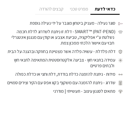
כדאי לדעת
מפרט טכני
קבצים להורדה
סוגר נעילה
- מעניק ביטחון מוגבר על ידי נעילה נוספת
SMART™ (PAT-PEND)
- דלת זו ניתנת לשדרוג לדלת חכמה
נשלטת ע"י אפליקציה, טביעת אצבע או קודן עם מנגנון אינטגרלי
חבוי עם אישור הלכתי ממכון צמת.
דלת פלדלת
- עשויה פלדה אשר מצטיינת בחוזקה ובהגנה על הבית
עמידה בתנאי חוץ
- צביעה אלקטרוסטטית המתאימה לתנאי חוץ
ולבתים פרטיים
מידות
- ניתנת להזמנה כדלת בודדת, דלת וחצי או כדלת כפולה
שדרוג
- ניתנת להזמנה עם משקוף בקוו אפס עם הקיר וצירים סמויים
מתאים לסגנון עיצוב
- תעשייתי | מודרני