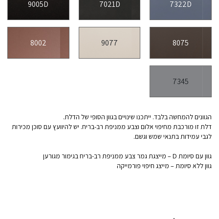
9005D
7021D
7322D
8002
9077
8075
7345
הגוונים להמחשה בלבד. ייתכנו שינויים בגוון הסופי של הדלת.
דלת זו מורכבת מחיפוי אלום וצבע ממניפת רב-בריח. יש להיוועץ עם סוכן מכירות
לגבי עמידות בתנאי שמש וגשם.
גוון עם סיומת D – מייצגת גמר צבע ממניפת רב-בריח בגימור מגורען
גוון ללא סיומת – מייצג חיפוי פורמייקה