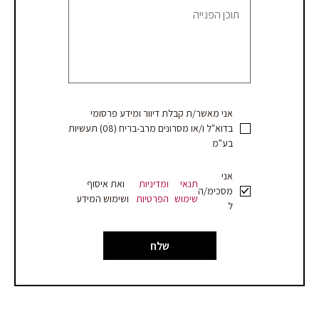
הצעת
מחיר
אני מאשר/ת קבלת דיוור ומידע פרסומי
בדוא"ל ו/או מסרונים מרב-בריח (08) תעשיות
בע"מ
אני
תנאי
ומדיניות
ואת איסוף
מסכימ/ה
שימוש
הפרטיות
ושימוש המידע
ל
שלח