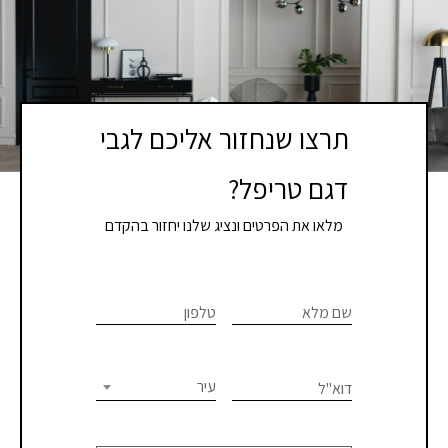
תרצו שנחזור אליכם לגבי
דגם טריפל?
מלאו את הפרטים ונציג שלנו יחזור בהקדם
If you
לתיאום
are
שם מלא
טלפון
פגישת
human,
יעוץ
leave
this
עיר
דוא"ל
או
field
blank.
קבלת