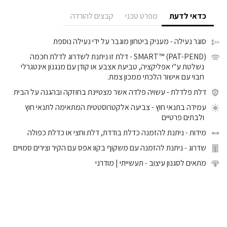
כדאי לדעת
מפרט טכני
קבצים להורדה
סוגר נעילה
- מעניק ביטחון מוגבר על ידי נעילה נוספת
SMART™ (PAT-PEND)
- דלת זו ניתנת לשדרוג לדלת חכמה
נשלטת ע"י אפליקציה, טביעת אצבע או קודן עם מנגנון אינטגרלי
חבוי עם אישור הלכתי ממכון צמת.
דלת פלדלת
- עשויה פלדה אשר מצטיינת בחוזקה ובהגנה על הבית
עמידה בתנאי חוץ
- צביעה אלקטרוסטטית המתאימה לתנאי חוץ
ולבתים פרטיים
מידות
- ניתנת להזמנה כדלת בודדת, דלת וחצי או כדלת כפולה
שדרוג
- ניתנת להזמנה עם משקוף בקוו אפס עם הקיר וצירים סמויים
מתאים לסגנון עיצוב
- תעשייתי | מודרני