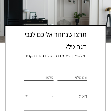
תרצו שנחזור אליכם לגבי
דגם טל?
מלאו את הפרטים ונציג שלנו יחזור בהקדם
If you
לתיאום
are
שם מלא
טלפון
פגישת
human,
יעוץ
leave
this
עיר
דוא"ל
או
field
blank.
קבלת