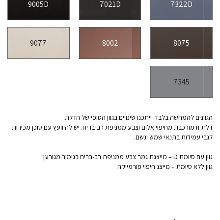
9005D
7021D
7322D
9077
8002
8075
7345
הגוונים להמחשה בלבד. ייתכנו שינויים בגוון הסופי של הדלת.
דלת זו מורכבת מחיפוי אלום וצבע ממניפת רב-בריח. יש להיוועץ עם סוכן מכירות
לגבי עמידות בתנאי שמש וגשם.
גוון עם סיומת D – מייצגת גמר צבע ממניפת רב-בריח בגימור מגורען
גוון ללא סיומת – מייצג חיפוי פורמייקה