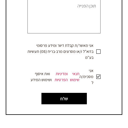
הצעת
מחיר
אני מאשר/ת קבלת דיוור ומידע פרסומי
בדוא"ל ו/או מסרונים מרב-בריח (08) תעשיות
בע"מ
אני
תנאי
ומדיניות
ואת איסוף
מסכימ/ה
שימוש
הפרטיות
ושימוש המידע
ל
שלח