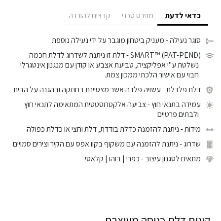
כדאי לדעת
מפרט טכני
קבצים להורדה
סוגר נעילה
- מעניק ביטחון מוגבר על ידי נעילה נוספת
SMART™ (PAT-PEND)
- דלת זו ניתנת לשדרוג לדלת חכמה
נשלטת ע"י אפליקציה, טביעת אצבע או קודן עם מנגנון אינטגרלי
חבוי עם אישור הלכתי ממכון צמת.
דלת פלדלת
- עשויה פלדה אשר מצטיינת בחוזקה ובהגנה על הבית
עמידה בתנאי חוץ
- צביעה אלקטרוסטטית המתאימה לתנאי חוץ
ולבתים פרטיים
מידות
- ניתנת להזמנה כדלת בודדת, דלת וחצי או כדלת כפולה
שדרוג
- ניתנת להזמנה עם משקוף בקוו אפס עם הקיר וצירים סמויים
מתאים לסגנון עיצוב
- כפרי | בוהו | קלאסי
קונים דלת כניסה מעוצבת