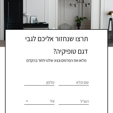
תרצו שנחזור אליכם לגבי
דגם טופיקיה?
מלאו את הפרטים ונציג שלנו יחזור בהקדם
If you
לתיאום
are
שם מלא
טלפון
פגישת
human,
יעוץ
leave
this
עיר
דוא"ל
או
field
blank.