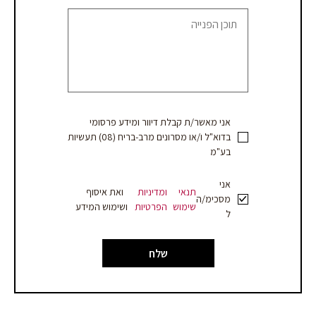
קבלת
הצעת
מחיר
אני מאשר/ת קבלת דיוור ומידע פרסומי
בדוא"ל ו/או מסרונים מרב-בריח (08) תעשיות
בע"מ
אני
תנאי
ומדיניות
ואת איסוף
מסכימ/ה
שימוש
הפרטיות
ושימוש המידע
ל
שלח