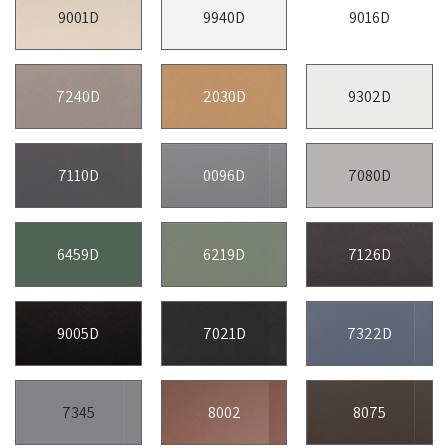
9001D
9940D
9016D
7240D
2030D
9302D
7110D
0096D
7080D
6459D
6219D
7126D
9005D
7021D
7322D
7345
8002
8075