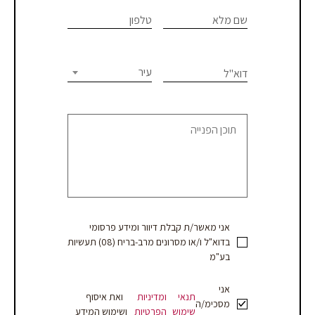
If you
לתיאום
are
שם מלא
טלפון
פגישת
human,
יעוץ
leave
this
עיר
דוא"ל
או
field
blank.
קבלת
הצעת
מחיר
אני מאשר/ת קבלת דיוור ומידע פרסומי
בדוא"ל ו/או מסרונים מרב-בריח (08) תעשיות
בע"מ
אני
תנאי
ומדיניות
ואת איסוף
מסכימ/ה
שימוש
הפרטיות
ושימוש המידע