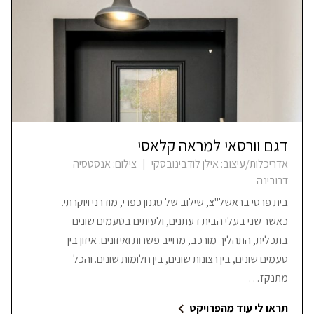
דגם וורסאי למראה קלאסי
אדריכלות/עיצוב:
אילן לודבינובסקי
|
צילום:
אנסטסיה
דרובינה
בית פרטי בראשל"צ, שילוב של סגנון כפרי, מודרני ויוקרתי.
כאשר שני בעלי הבית דעתנים, ולעיתים בטעמים שונים
בתכלית, התהליך מורכב, מחייב פשרות ואיזונים. איזון בין
טעמים שונים, בין רצונות שונים, בין חלומות שונים. והכל
מתנקז…
תראו לי עוד מהפרויקט