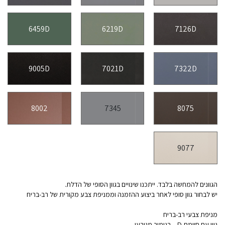
6459D
6219D
7126D
9005D
7021D
7322D
8002
7345
8075
9077
הגוונים להמחשה בלבד. ייתכנו שינויים בגוון הסופי של הדלת.
יש לבחור גוון סופי לאחר ביצוע ההזמנה וממניפת צבע מקורית של רב-בריח
מניפת צבעי רב-בריח
גוון עם סיומת D – בגימור מגורען