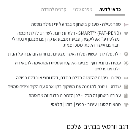
כדאי לדעת
מפרט טכני
קבצים להורדה
סוגר נעילה
- מעניק ביטחון מוגבר על ידי נעילה נוספת
SMART™ (PAT-PEND)
- דלת זו ניתנת לשדרוג לדלת חכמה
נשלטת ע"י אפליקציה, טביעת אצבע או קודן עם מנגנון אינטגרלי
חבוי עם אישור הלכתי ממכון צמת.
דלת פלדלת
- עשויה פלדה אשר מצטיינת בחוזקה ובהגנה על הבית
עמידה בתנאי חוץ
- צביעה אלקטרוסטטית המתאימה לתנאי חוץ
ולבתים פרטיים
מידות
- ניתנת להזמנה כדלת בודדת, דלת וחצי או כדלת כפולה
שדרוג
- ניתנת להזמנה עם משקוף בקוו אפס עם הקיר וצירים סמויים
עבורנו ביטחון זה הכל!
- לכן הזכוכית בדגם זה מחוסמת
מתאים לסגנון עיצוב
- כפרי | בוהו | קלאסי
דגם וורסאי בבתים שלכם