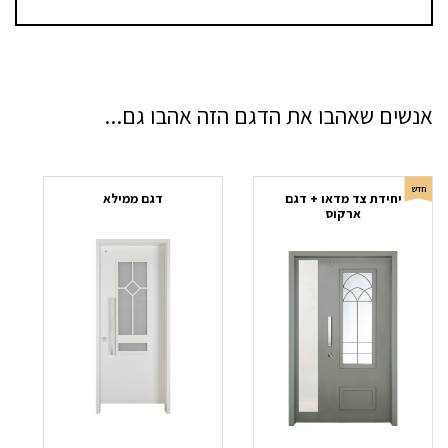
אנשים שאהבו את הדגם הזה אהבו גם...
חדש
יחידת צד מדאו + דגם
דגם ממילא
ארקוס