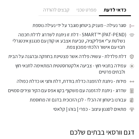
כדאי לדעת
מפרט טכני
קבצים להורדה
סוגר נעילה
- מעניק ביטחון מוגבר על ידי נעילה נוספת
SMART™ (PAT-PEND)
- דלת זו ניתנת לשדרוג לדלת חכמה
נשלטת ע"י אפליקציה, טביעת אצבע או קודן עם מנגנון אינטגרלי
חבוי עם אישור הלכתי ממכון צמת.
דלת פלדלת
- עשויה פלדה אשר מצטיינת בחוזקה ובהגנה על הבית
עמידה בתנאי חוץ
- צביעה אלקטרוסטטית המתאימה לתנאי חוץ
ולבתים פרטיים
מידות
- ניתנת להזמנה כדלת בודדת, דלת וחצי או כדלת כפולה
שדרוג
- ניתנת להזמנה עם משקוף בקוו אפס עם הקיר וצירים סמויים
עבורנו ביטחון זה הכל!
- לכן הזכוכית בדגם זה מחוסמת
מתאים לסגנון עיצוב
- כפרי | בוהו | קלאסי
דגם וורסאי בבתים שלכם