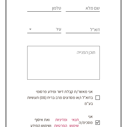
If you
לתיאום
are
שם מלא
טלפון
פגישת
human,
יעוץ
leave
this
עיר
דוא"ל
או
field
blank.
קבלת
הצעת
מחיר
אני מאשר/ת קבלת דיוור ומידע פרסומי
בדוא"ל ו/או מסרונים מרב-בריח (08) תעשיות
בע"מ
אני
תנאי
ומדיניות
ואת איסוף
מסכימ/ה
שימוש
הפרטיות
ושימוש המידע