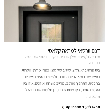
דגם וורסאי למראה קלאסי
אדריכלות/עיצוב:
אילן לודבינובסקי
|
צילום:
אנסטסיה
דרובינה
בית פרטי בראשל"צ, שילוב של סגנון כפרי, מודרני ויוקרתי.
כאשר שני בעלי הבית דעתנים, ולעיתים בטעמים שונים
בתכלית, התהליך מורכב, מחייב פשרות ואיזונים. איזון בין
טעמים שונים, בין רצונות שונים, בין חלומות שונים. והכל
מתנקז…
תראו לי עוד מהפרויקט