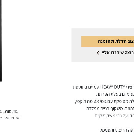
צוב הדלת ולהזמנה
רוצה שיחזרו אליי
דלת פלדה מגולוונת בגמר צבע ממניפת הגוונים, צירי פייפ או צירי HEAVY DUTY סמויים בתוספת
ורך ורוחב פנימיים בעלת הפחתת
ת 50 מ"מ • משקל הדלת כ- 50 ק"ג, הדלת מסופקת עם גומי אטימה היקפי,
תונה. משקוף בנייה מפלדה
גוון, סורג,
המחיר הסופי 
ה החיצוני והפנימי.