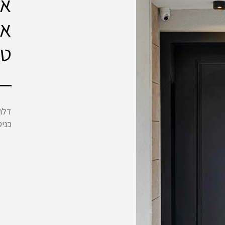
את
או
טכ
דלת
כניס