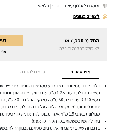
מתאים לסגנון עיצוב
- נורדי | קלאסי
לצפייה בגוונים
החל מ-
7,220
לעי
₪
לא כולל התקנה והובלה
אני 
מפרט טכני
קבצים להורדה
תשלום. הדלת בעובי 1.25 מ"מ עם חיזוקי פלדה א
רעש DB30 עובי דל
אינסרט תחתון טלסקופי לשליטה על גובה הדלת ומברשת תח
מגולוונת בעובי 1.5 מ"מ אשר מבוטן לקיר או משקוף כיסוי מותקן על גבי משקוף קיים.
ניתן להזמין כמשקוף בקוו הקיר (קוו אפס).
בדגם זה שילובי מסגרות אלומיניום מסוגננת בגוון הדלת במעט