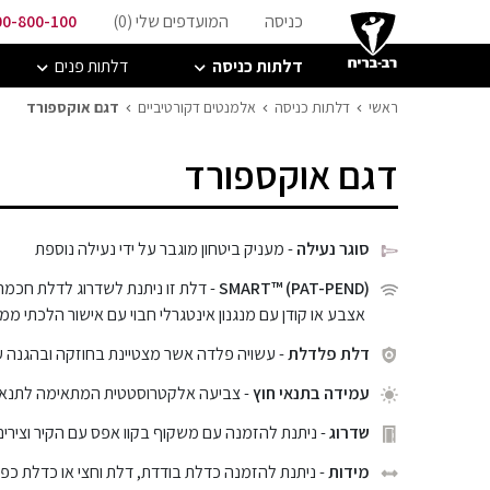
כניסה
המועדפים שלי (
0
)
00-800-100
דלתות כניסה
דלתות פנים
ראשי
דלתות כניסה
אלמנטים דקורטיביים
דגם אוקספורד
דגם אוקספורד
סוגר נעילה
- מעניק ביטחון מוגבר על ידי נעילה נוספת
SMART™ (PAT-PEND)
- דלת זו ניתנת לשדרוג לדלת חכמה
אצבע או קודן עם מנגנון אינטגרלי חבוי עם אישור הלכתי ממכ
דלת פלדלת
- עשויה פלדה אשר מצטיינת בחוזקה ובהגנה 
עמידה בתנאי חוץ
- צביעה אלקטרוסטטית המתאימה לתנאי ח
שדרוג
- ניתנת להזמנה עם משקוף בקוו אפס עם הקיר וצירים
מידות
- ניתנת להזמנה כדלת בודדת, דלת וחצי או כדלת כפ