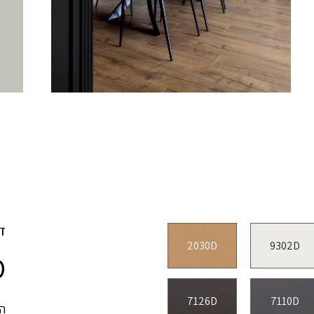
ד
2030D
9302D
D
7126D
7110D
הג