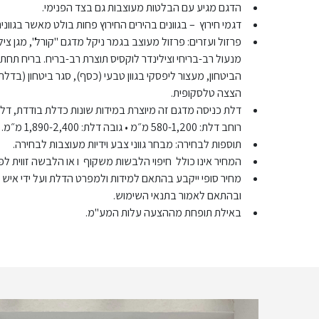
הדגם מגיע עם הבלטות מעוצבות גם בצד הפנימי.
דגמי חירוץ – בגוונים בהירים החירוץ פחות בולט מאשר בגווני
פרזול ועזרים: פרזול מעוצב בגמר ניקל מדגם "קורל", מגן צ
מנעול רב-בריחי וצילינדר לוקסיס תוצרת רב-בריח. בריח תחתון
הביטחון, מעצור ליפסקי בגוון טבעי (כסף), סגר ביטחון (בדל
הצצה טלסקופית.
דלת כניסה מדגם זה מיוצרת במידות שונות כדלת בודדת, דלת 
רוחב דלת: 580-1,200 מ״מ • גובה דלת: 1,890-2,400 מ״מ.
תוספות לבחירה: מבחר גווני צבע וידיות מעוצבות לבחירה.
המחיר אינו כולל חיפוי הלבשות משקוף ו או הלבשה זווית לפ
מחיר סופי ייקבע בהתאם למידות ולמפרט הדלת ועל ידי איש
ובהתאם לאמור בתנאי השימוש.
באילת תופחת מההצעה עלות המע"מ.