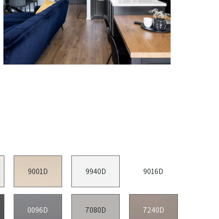
9001D
9940D
9016D
0096D
7080D
7240D