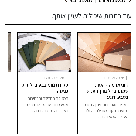
למעצב הקודם
|
למעצב הבא
עוד כתבות שיכולות לעניין אותך:
|
|
|
025
17/02/2026
17/02/2026
גווני אדמה – הטרנד
סקירת גווני צבע בדלתות
היום 
שמתחבר לצורך האנושי
כניסה
ברור 
בטבע ורוגע
וסיפו
המניפה החדשה והבחירות
בשנים האחרונות ניתן לזהות
שמעצבות את מראה הבית
אם בע
תנועה חזקה ומובילה בעולם
בעוד בדלתות הפנים…
לחלל 
העיצוב שמעדיפה…
"מודר