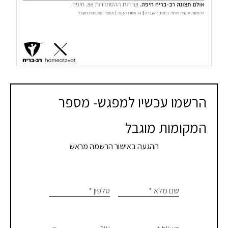
הרשמו עכשיו למפגש- מספר
המקומות מוגבל
ההגעה באישור הרשמה מראש
If you
טופס
are
שם מלא
*
טלפון
*
לידים
human,
leave
לנרשמים
this