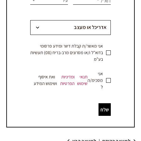
עיר
דוא"ל
*
לסדנאות
field
blank.
–
עברית
אני מאשר/ת קבלת דיוור ומידע פרסומי
בדוא"ל ו/או מסרונים מרב-בריח (08) תעשיות
בע"מ
אני
תנאי
ומדיניות
ואת איסוף
מסכימ/ה
שימוש
הפרטיות
ושימוש המידע
ל
שלח