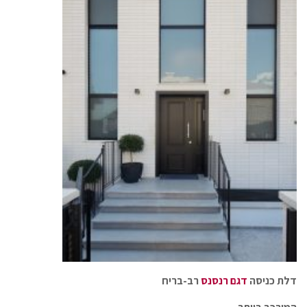
דלת כניסה
דגם רנסנס
רב-בריח