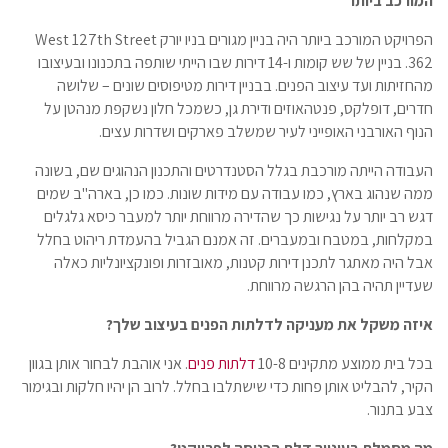
המורכב ביותר
הפרויקט המורכב ביותר היה בניין מגורים בניו יורק West 127th Street
362. בניין של שש קומות ו-14 דירות שבו הייתי שותפה בתכנונו ובעיצובו
מהחזיתות ועד עיצוב הפנים. בבניין דירות מטיפוסים שונים – שלושה
חדרים, דופלקס, פנטהאוזים ודירת גן, כשמכל חלון נשקפת מנהטן על
הנוף האורבני האופייני לעיר שמשלב פארקים ושדרות עצים.
העבודה הייתה מורכבת בגלל הסטנדרטים והתכנון הנהוגים שם, בשונה
ממה שנהוג בארץ, כמו עבודה עם מידות שונות. כמו כן, בארה"ב שמים
דגש רב יותר על נגישות כך שהדירה מרווחת יותר למעבר כיסא גלגלים
במקלחות, במטבח ובמעברים. זה אמנם הגביל בהעמדת ריהוט בחלל
אבל היה מאתגר לתכנן דירות קטנות, מאובזרות ופונקציונליות כאלה
שעדיין תהיה בהן הרגשה מרווחת.
איזה משקל את מעניקה לדלתות הפנים בעיצוב שלך?
בכל בית ממוצע מתקינים 10-8
דלתות פנים
. אני אוהבת לבחור אותן בגוון
הקיר, להבליט אותן פחות כדי שישתלבו בחלל. לרוב הן יהיו חלקות ובגימור
צבע בתנור.