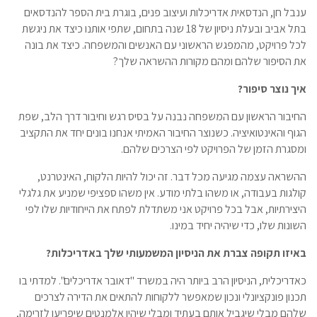
ענבל חן, הנדסאית אדריכלות ועיצוב פנים, בוגרת בית הספר להנדסאים
בתל אביב ובעלת ניסיון של 18 שנה בתחום, שתפי אותנו כיצד את ניגשת
לכל פרויקט, מהמפגש הראשוני עם האנשים והמשפחה. כיצד את בונה
את הסיפור שלהם ומהם מקורות ההשראה שלך?
איך נוצר סיפור?
החיבור הראשון עם המשפחה נבנה על בסיס רגש וחיבור דרך הלב, שפת
הגוף והאינטואיציה. כשנוצר החיבור האמיתי אנחנו בונים יחד את התקציב
ומסגרת הזמן של הפרויקט לפי הצרכים שלהם.
ההשראה עצמה מגיעה מכל דבר. זה יכול להיות הלקוח, האינטרנט,
קולגות בעבודה, או משהו בלתי מודע. אין משהו ספציפי שמניע את גלגלי
היצירתיות, אבל בכל פרויקט אני משתדלת לפתח את הייחודיות שלו לפי
השונות שלו, כדי שיהיה יחיד במינו.
באיזו תקופה צברת את הניסיון המשמעותי שלך באדריכלות?
כאדריכלית, הניסיון הרב ביותר היה במשרד "דאובר אדריכלים". למדתי בו
תכנון פונקציונלי ונכון שמאפשר ללקוחות להתאים את הדירה לצרכים
שלהם מבלי שיגביל אותם בעתיד ומבלי שיהיו אלמנטים שיפריעו לזרימה,