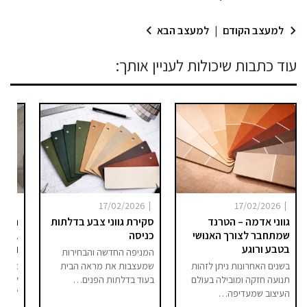
למעצב הקודם
|
למעצב הבא
עוד כתבות שיכולות לעניין אותך:
|
|
|
025
17/02/2026
17/02/2026
גווני אדמה – הטרנד
סקירת גווני צבע בדלתות
היום 
שמתחבר לצורך האנושי
כניסה
ברור 
בטבע ורוגע
וסיפו
המניפה החדשה והבחירות
בשנים האחרונות ניתן לזהות
שמעצבות את מראה הבית
אם בע
תנועה חזקה ומובילה בעולם
בעוד בדלתות הפנים…
לחלל 
העיצוב שמעדיפה…
"מודר