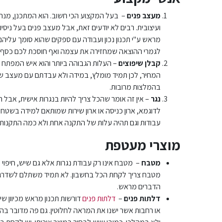
מעצב פנים
– בעל המקצוע הכי חשוב. הוא המתכנן, מנהל 
ועיצובית. רבים לא יודעים זאת, אבל מעצב פנים בעל ניסיו
מראש ע"י תכנון נכון ועבודה עם ספקים שהוא סומך עליהם
לגמרי ההוצאה שמחזירה את עצמה ואף חוסכת לכם כסף.
קבלן שיפוצים
– העלות הגבוהה ביותר והוא איש המפתח על
בהמלצות מרובות.
נגר
– אין זה אומר שהכל צריך להיות בנגרות אישית, אבל 
לדוגמא, ארון כניסה או ארון שירות שמותאם למידה בשטח. 
עבודות וגם תהיה עלות של התקנה אחת ולא כמה התקנות ש
מוצרי מעטפת
מטבח
– מטבח אינו רק עבודת נגרות אלא גם שיש, חיפוי קי
מטבח צריך לקחת הכל בחשבון. לא תמיד משתלם לשדרג מ
הדברים מראש.
דלתות פנים
–
דלתות פנים
דורשות תכנון מראש מכיוון שי
או רחבות אשר ישנו את המראה לחלוטין. גם פה מדובר ב