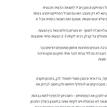
הפרויקט וכמובן יוביל לתוצאה הרצויה תכנונית
ן הוא לא רק מעצב הוא גם מוביל הפרוייקט וימנע בעיות
 שלא יעשו טעויות. אומנם זאת הוצאה כספית אבל זו
יו תוכלו לסמוך. יש פערים גדולים מאד בין הצעות
המחיר, לכן תמיד מומלץ, במידה ולא עבדתם עם מעצב שממליץ על קבלן, כדאי לקחת 2-3 הצעות מחיר שמגובות
הרבה פעמים פתרונות אחסון מותאמים דורשים נגר.
העברת מכלול נגרות לנגר אחד תיתן גם שקט וריכוז
ונות.
ר, ברז וכיור וכמובן מוצרי חשמל. לכן, בתכנון תקציב
טבח קיים או להחליף חזיתות ולכן חשוב לבדוק את
ש לתכנן את המפתחים – היום ניתן להזמין דלתות גבוהות
הוצאה לא מבוטלת ויש לקחת אותה בחשבון בשלב התכנון