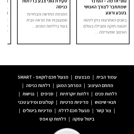
גווני אדמה – הטרנד
סקירת גווני צבע בדלתות
היום 
שמתחבר לצורך האנושי
כניסה
ברור 
בטבע ורוגע
וסיפו
המניפה החדשה והבחירות
בשנים האחרונות ניתן לזהות
שמעצבות את מראה הבית
אם בע
תנועה חזקה ומובילה בעולם
בעוד בדלתות הפנים…
לחלל 
העיצוב שמעדיפה…
"מודר
עמוד הבית
|
מבצעים
|
מנעול חכם לוקאפ - SMART
מתחם העיצוב
|
המרחב המוגן
|
דלתות כניסה
|
דלתות פנים
|
דלתות יוקרתיות
|
סניפים
|
נגישות
|
תנאי שימוש
|
מדיניות פרטיות
|
קטלוגים ומידע טכני
|
צור קשר
|
מנעול חכם לדלת
|
מדיניות ביטולים
|
ביטול עסקה
|
דלתות קו אפס