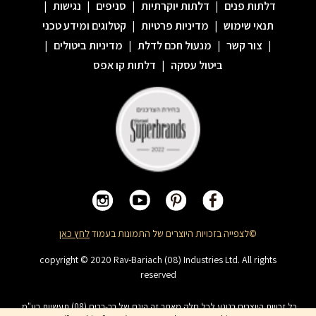
דלתות פנים
|
דלתות יוקרתיות
|
סניפים
|
נגישות
|
תנאי שימוש
|
מדיניות פרטיות
|
קטלוגים ומידע טכני
|
צור קשר
|
מנעול חכם לדלת
|
מדיניות ביטולים
|
ביטול עסקה
|
דלתות קו אפס
©לצפייה בזכויות היוצרים של התמונות בעמוד
לחץ כאן
copyright © 2020 Rav-Bariach (08) Industries Ltd. All rights
reserved
כל זכויות היוצרים בנוגע לכל חלק מאתר זה הינם של רב-בריח (08) תעשיות בע"מ.