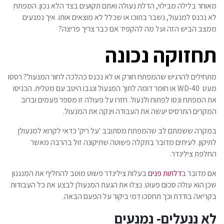
מאוחר בלילה מבילוי, הדלת נעולה ואתם תקועים בצד הלא נכון. המפתח
לא נכנס למנעול, נשבר בתוכו או שכלל לא מוצאים אותו. איך נמנעים
ממצב הביש הזה ועל מה להקפיד אם כבר צריך פריצה?
תחזוקה נכונה
מתחילים להרגיש שהמפתח חורק או לא נכנס כהלכה לחור המנעול? רססו
מעט
WD-40
או חומר דומה לתוך המנעול ונגבו היטב עם מטלית. הכניסו
את המפתח ונסו לפתוח ולנעול. חזרו על פעולה זו מספר פעמים וברוב
המקרים התרסיס יעשה את העבודה וינקה את המנעול.
במקרה ששמתם לב שהמפתח מסתובב 'על ריק' כדאי לקרוא למנעולן
לתיקון. לעיתים מדובר בתקלה פשוטה שתיקונה זול בהרבה מאשר
החלפת צילינדר.
אם מדובר ב
דלתות פנים
בעלות צילינדר פשוט מוטב להחליף את המנגנון
שכן הוא עולה סכום פעוט. נצלו את הגעת המנעולן לבצע את כל העבודות
בקריאה בודדת וכך תחסכו דמי ביקור על הפעם הבאה.
לא ננעלים- נמנעים