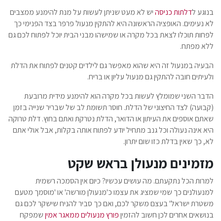
בנוגע ל
דלתות כניסה
יש לא מעט שניתן לעשות על מנת להימנע ממצבים
לא נעימים. האופציה הראשונה היא להתקין מנעול פרפר בצד הפנימי כך
לפחות תוכלו לצאת בכל מקרה או שמישהו מבני הבית יוכל לפתוח לכם גם
ללא מפתח.
הבעיה במנעול זה היא שהוא מאפשר גם לילדים קטנים לפתוח את הדלת
ולעיתים חובה להתקין גם מנעול עליון או בריח.
הדבר השני שמומלץ לעשות בכל מקרה הוא להימנע מידית מרובעת
(קבועה) לצד החיצוני של הדלת. חוסר תשומת לב של שבריר שנייה בזמן
שאתם אוספים את העיתון או הדואר, הדלת נטרקת ואתם בחוץ. דלת טרוקה
היא אינה נעולה וכל גנב מתחיל יודע לפתוח אותה בקלות, אבל אולי אתם
לא, כך שאין בדלת כזו שום יתרון.
מזמינים מנעולן בראש שקט
למרות הכל נתקעתם. מה עושים עכשיו? כיום אין הסמכה רשמית
למנעולנים כך שמי שמציג את עצמו כ'מנעולן מורשה' או 'מוסמך מטעם
משטרת ישראל' בעצם משקר לכם, ואם כך סביר להניח שישקר לכם גם
בנושאים אחרים לכן חשוב להזמין
פורץ מנעולים ממאגר אמין
שמפקח