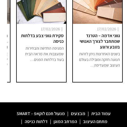
|
|
|
025
17/02/2026
17/02/2026
גווני אדמה – הטרנד
סקירת גווני צבע בדלתות
היום 
שמתחבר לצורך האנושי
כניסה
ברור 
בטבע ורוגע
וסיפו
המניפה החדשה והבחירות
בשנים האחרונות ניתן לזהות
שמעצבות את מראה הבית
אם בע
תנועה חזקה ומובילה בעולם
בעוד בדלתות הפנים…
לחלל 
העיצוב שמעדיפה…
"מודר
עמוד הבית
|
מבצעים
|
מנעול חכם לוקאפ - SMART
מתחם העיצוב
|
המרחב המוגן
|
דלתות כניסה
|