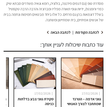
מסדרת טופ (גם דגמים פירנצה, בולוניה, רומא וגאיה משדרים סבתא שיק
כפרי ורומנטי), ידיות וגופי תאורה מפליז ומברונזה והרבה הרבה טקסטיל
בשלל דוגמאות בהן גם פרחים. כל אלו ביחד מבטאים חמימות ונחמה בבית
של אנשים אמיתיים, בית שמתיישן ומשתנה.
לכתבה הקודמת
|
לכתבה הבאה
עוד כתבות שיכולות לעניין אותך:
|
|
|
025
17/02/2026
17/02/2026
גווני אדמה – הטרנד
סקירת גווני צבע בדלתות
היום 
שמתחבר לצורך האנושי
כניסה
ברור 