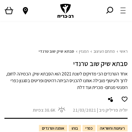
ראשי
גלריית פרויקטים
המגזין
Style TV
ראשי
מתחם העיצוב
המגזין
סבתא שיק שוב טרנדי
סבתא שיק שוב טרנדי
אחד הטרנדים הכי מדויקים לשנת 2021 הוא הסבתא שיק. הכמיהה לחום,
לרוך ולעיטוף מובילה אותנו להכניס הביתה רהיטים ופריטים בסגנון כפרי
רומנטי מנחם- מכרית ועד דלת
יוליה פריליק ניב
|
21/03/2021
38.6K
צפיות
רעיונות והשראה
כפרי
בוהו
אופנה וטרנדים