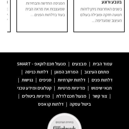
בטבע ורוגע
וסיפו
המניפה החדשה והבחירות
בשנים האחרונות ניתן לזהות
שמעצבות את מראה הבית
אם בע
תנועה חזקה ומובילה בעולם
בעוד בדלתות הפנים…
לחלל 
העיצוב שמעדיפה…
"מודר
עמוד הבית
|
מבצעים
|
מנעול חכם לוקאפ - SMART
מתחם העיצוב
|
המרחב המוגן
|
דלתות כניסה
|
דלתות פנים
|
דלתות יוקרתיות
|
סניפים
|
נגישות
|
תנאי שימוש
|
מדיניות פרטיות
|
קטלוגים ומידע טכני
|
צור קשר
|
מנעול חכם לדלת
|
מדיניות ביטולים
|
ביטול עסקה
|
דלתות קו אפס