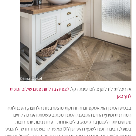
אדריכלית: ליז לוטן צילום: עינת דקל.
לצפייה בדלתות פנים שילוב זכוכית
לחץ כאן
בבסיס הסגנון הוא אסקפיזם והתרחקות מהאורבניות הלחוצה, הטכנולוגיה
המודרנית ומירוץ החיים התובעני. הסגנון מכתיב פשטות והערכה לחיים
פשוטים יותר ולסגנון בר קיימא. בילים אחרות – פחות ניכור, יותר חיבור.
בפועל, רבים התפנו לשפץ רהיט ישן DIY מאשר לרכוש אחד חדש, להכניס
צמחייה ולשלב אביזרים רכים ומלאי חום עם העדפה ברורה לווינטג'. אנשים