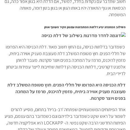
חשוב שתדבר עם נקודות בחלל, למשל, אם הדלת היא בגוון אפור כהה, גם
הכסאות או גוף התאורה יהיו באותו הגוון או בגוון בטון דומה, מאותה
המשפחה.
השילוב המתמזג יציע דלתות המתמזגות עם גוון הקיר העוטף אותן
כשמדובר בדלתות כניסה, גם החוץ חשוב מאוד. דלת הכניסה היא הפרומו
של חללי הפנים. חוץ מטופח המשלב דלת מעוצבת מעניק אווירה ביתית,
מזמין להיכנס, מרמז על המחכה בפנים ויוצר סקרנות. מעבר להיותן
אלמנט דקורטיבי, דלתות הכניסה הן דלתות שחייבות לייצר עמידות וביטחון
לדיירי הבית.
דלת הכניסה היא הפרומו של חללי הפנים. חוץ מטופח המשלב דלת
מעוצבת מעניק אווירה ביתית, מזמין להיכנס, מרמז על המחכה
בפנים ויוצר סקרנות.
אחד הפיתוחים המשמעותיים שפתחה 'רב-בריח' בתחום, מסייע להורים
לשמור על ראש שקט כשמדובר בילדיהם וגם כשמדובר בהם עצמם, מציע
הפיתוח החדשני הרבה שקט נפשי. ה-
LOCKAPP
היא אפליקציה חדשה,
מאובטחת וידידותית לתפעול, המאפשרת פתיחה ונעילה של הדלת