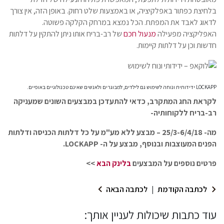
בלחיצת כפתור באפלקיציה, או באמצעות שלט רחוק. באופן הזה, אין צורך
לדאוג לאבד את המפתח. הכל נמצא במרחק הקלקה פשוטה.
האפליקציה מפעילה
מנעול חכם
של רב-בריח אותו ניתן להתקין על דלתות
חדשות וכן על דלתות קיימות.
LOCKAPP ידידותית ונוחה לשימוש גם לילדים, למבוגרים ולאנשים שאינם טכנולוגיים באופיים.
לקראת החג המתקרב, כדאי להתעדכן במבצעים השונים שמעניקה
רב-בריח ללקוחותיה-
מה- 25/3-6/4/18 – מבצע ללא מע"מ על כל דלתות הכניסה ודלתות
הפנים המעוצבות ובנוסף, מבצע על ה-
LOCKAPP
.
פרטים נוספים על המבצעים
בלינק הבא
>>
לכתבה הקודמת
|
לכתבה הבאה
עוד כתבות שיכולות לעניין אותך: