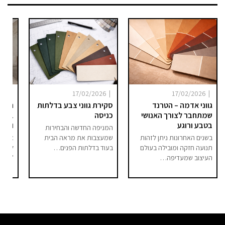
|
|
|
025
17/02/2026
17/02/2026
גווני אדמה – הטרנד
סקירת גווני צבע בדלתות
היום 
שמתחבר לצורך האנושי
כניסה
ברור 
בטבע ורוגע
וסיפו
המניפה החדשה והבחירות
בשנים האחרונות ניתן לזהות
שמעצבות את מראה הבית
אם בע
תנועה חזקה ומובילה בעולם
בעוד בדלתות הפנים…
לחלל 
העיצוב שמעדיפה…
"מודר