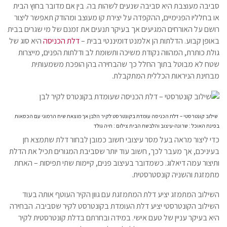
סביבה מעוצבת היא סביבה שנעים לשהות בה. בין אם מדובר בחוץ הבית
או בחלליו הפנימיים, ההקפדה על יצירת קו מעוצב ומהודק תאפשר ליצור
רושם על האורחים המגיעים אך בעיקר תנעים את זמנם של מי שגרים בבית
באופן קבוע. הדלתות הן אלמנט דומיננטי בבית –
דלת הכניסה
היא סוג של
גולת כותרת, המהווה נקודת משיכה ותשומת לב ודלתות הפנים, מייצרות
שטח לא מבוטל בתוך החלל כך שהבחירה בהן הופכת משמעותית
מבחינת הניראות הכללית המתקבלת.
שילוב קונטרסטי – דלת הכניסה עומדת בקונטרסט לקיר הלבן אך מוצאת שיח הרמוני עם הכסאות
בפינת האוכל
: שרונה-עיצוב והלבשת הבית צילום : חיה גולד
כדי ליצור מראה בעל מסר עיצובי חשוב כמובן לבחור דלת שתמצא חן
בעיניכם, אך מעבר לכך, חשוב עוד יותר שסביבת המגורים תכיל את הדלת
ותיצור עמה דיאלוג. כשמדובר בעיצוב פנים, קיימות שתי תפיסות – האחת
מתמזגת והשניה קונסטרסטית.
השילוב המתמזג יציע דלת המתמזגת עם גוון הקיר העוטף אותה בעוד
השילוב הקונטרסטי יציע דלת העומדת בקונטרסט לקיר שסביבה. הבחירה
היא בעיקר עניין של טעם אישי. במידה ובחרתם בדלת קונטרסטית לקיר