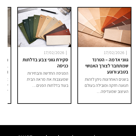
|
|
|
025
17/02/2026
17/02/2026
גווני אדמה – הטרנד
סקירת גווני צבע בדלתות
היום 
שמתחבר לצורך האנושי
כניסה
ברור 
בטבע ורוגע
וסיפו
המניפה החדשה והבחירות
בשנים האחרונות ניתן לזהות
שמעצבות את מראה הבית
אם בע
תנועה חזקה ומובילה בעולם
בעוד בדלתות הפנים…
לחלל 
העיצוב שמעדיפה…
"מודר