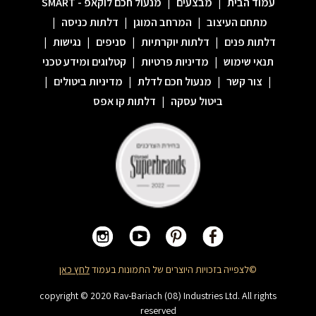
עמוד הבית
|
מבצעים
|
מנעול חכם לוקאפ - SMART
מתחם העיצוב
|
המרחב המוגן
|
דלתות כניסה
|
דלתות פנים
|
דלתות יוקרתיות
|
סניפים
|
נגישות
|
תנאי שימוש
|
מדיניות פרטיות
|
קטלוגים ומידע טכני
|
צור קשר
|
מנעול חכם לדלת
|
מדיניות ביטולים
|
ביטול עסקה
|
דלתות קו אפס
©לצפייה בזכויות היוצרים של התמונות בעמוד
לחץ כאן
copyright © 2020 Rav-Bariach (08) Industries Ltd. All rights
reserved