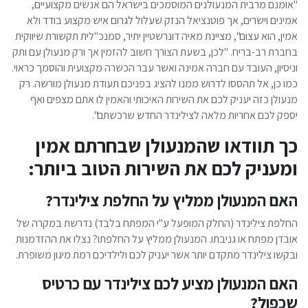
"אומנם מרבית המנעולנים המוסמכים בישראל הם אנשים מקצועיים,
אמינים וישרים, אך פוטנציאל הנזק שעלול לגרום איש מקצוע בודד ולא
אמין, הוא עצום", מציינת מאיה דונרשטיין יתיר, סמנכ"לית תקשורת שיווקית
בחברת רב-בריח. "לכן, בשעת הצורך חשוב להזמין אך ורק מנעולן עם ותק
וניסיון, העובד עם חברה אמינה ואשר עבר הכשרה מקצועית והוסמך כראוי.
כמו כן, אל תהססו לדרוש ממנו להציג בפניכם תעודת מנעולן מורשה. רק
מנעולן כזה יעניק לכם את השירות האיכותי והאמין לו אתם מצפים ואף
יספק לכם אחריות מלאה לצילינדר החדש שרכשתם".
כך תוודאו שהמנעולן שבחרתם אמין
ומעניק לכם את השירות הטוב ביותר:
האם המנעולן ממליץ על החלפת צילינדר?
החלפת צילינדר (החלק המופעל ע"י המפתח בלבד) נדרשת במקרה של
אובדן מפתח או גניבתו. המנעולן ממליץ על החלפתו? נצלו את ההזדמנות
ובקשו צילינדר מתקדם יותר אשר יעניק לכם ולילדיכם רמת מיגון משופרת.
האם המנעולן מציע לכם צילינדר עם כרטיס
שכפול?