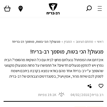
ראשי
גלריית פרויקטים
המגזין
Style TV
ראשי
מתחם העיצוב
המגזין
מנעולן? הכי בטוח, מוסמך רב-בריח!
מנעולן? הכי בטוח, מוסמך רב-בריח!
איבדתם את המפתח? ננעלתם מחוץ לבית עם כל השקיות מהסופר? הבית
נפרץ ויש להתקין מנעולים חדשים? אל תתפשרו על פחות ממנעולן מקצועי
שהוסמך ע"י רב-בריח! אחד מהם בוודאי נמצא בקרבת ביתכם וישמח
לספק לכם שירות מהיר, אמין ויעיל, בסטנדרטים הגבוהים של רב-בריח.
רב בריח
|
04/02/2018
19.1K
צפיות