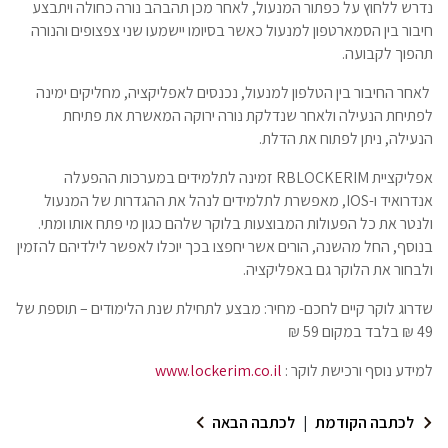
נדרש ללחוץ על כפתור המנעול, לאחר מכן תהבהב נורה כחולה ויתבצע
חיבור בין הסמארטפון למנעול כאשר בסיומו יישמעו שני צפצופים והנורה
תהפוך לקבועה.
לאחר החיבור בין הטלפון למנעול, נכנסים לאפליקציה, מחליקים ימינה
לפתיחת הנעילה ולאחר שנדלקת נורה ירוקה המאשרת את פתיחת
הנעילה, ניתן לפתוח את הדלת.
אפליקציית RBLOCKERIM זמינה לתלמידים במערכות ההפעלה
אנדרואיד ו-IOS, מאפשרת לתלמידים לנהל את ההגדרות של המנעול
ולנטר את כל הפעולות המבוצעות בלוקר שלהם כגון מי פתח אותו ומתי.
בנוסף, החל מהשנה, הורים אשר יחפצו בכך יוכלו לאפשר לילדיהם להזמין
ולבחור את הלוקר גם באפליקציה.
שדרוג לוקר קיים לחכם- מחיר: מבצע לתחילת שנת הלימודים – תוספת של
49 ₪ בלבד במקום 59 ₪
למידע נוסף ורכישת לוקר :
www.lockerim.co.il
לכתבה הקודמת
|
לכתבה הבאה