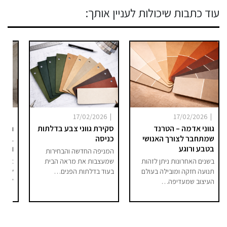
עוד כתבות שיכולות לעניין אותך:
|
|
|
025
17/02/2026
17/02/2026
גווני אדמה – הטרנד
סקירת גווני צבע בדלתות
היום 
שמתחבר לצורך האנושי
כניסה
ברור 
בטבע ורוגע
וסיפו
המניפה החדשה והבחירות
בשנים האחרונות ניתן לזהות
שמעצבות את מראה הבית
אם בע
תנועה חזקה ומובילה בעולם
בעוד בדלתות הפנים…
לחלל 
העיצוב שמעדיפה…
"מודר