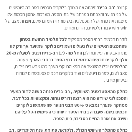
קבוצת
'רב-בריח'
זיהתה את הצורך בלוקרים חכמים בסביבה היומיומית
של בני הנוער והצבתם במרחב של בתי הספר. מערכות אחסון חכמות אלו
מייצגות את כוחה של הטכנולוגיה בשיפור חיי היומיום שלנו, ויוצרות מצב של
win-win עבור תלמידים, הורים ומורים.
לוקרים חכמים בבתי הספר מספקים
לכל תלמיד תחושת בטחון
שהחפצים האישיים שלו נעולים ושמורים בלוקר שמיועד אך ורק לו!
פתרון אבטחה יעיל ונוח לכן
החל מה- 1.9 רב-בריח תציב למעלה מ-20
אלף לוקרים חכמים הפרוסים בבתי הספר ברחבי הארץ
. מעתה
התלמידים יוכלו להשאיר את חפציהם יקרי הערך כמו מחשבים ניידים,
טאבלטים, ספרים דיגיטליים ועוד בלוקרים חכמים מאובטחים לנוחות
וביטחון מירבי .
כחלק מהאסטרטגיה השיווקית , רב-בריח פנתה השנה לדור הצעיר
והטכנולוגי שיודע מה הוא רוצה ודורש נוחות ומקצועיות בכל דבר.
ממחקר שנערך נמצא כי 80% מבני הנוער שהשתמשו בלוקרים
חכמים בשנה שעברה בבתי הספר דיווחו כי השימוש הקל עליהם
ושינה את אורח החיים בסביבת בית הספר.
כחלק מהמלך השיווקי הכולל, ולקראת פתיחת שנת הלימודים , רב