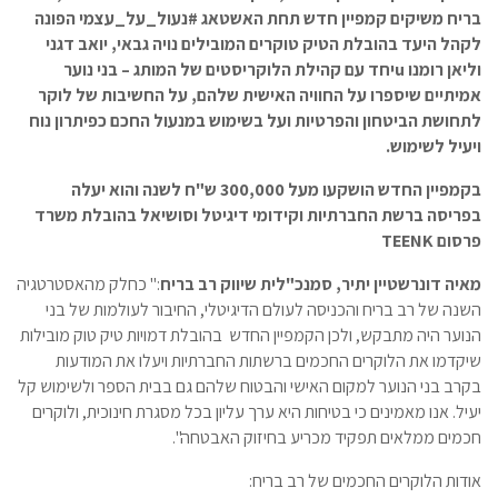
בריח משיקים קמפיין חדש תחת האשטאג #נעול_על_עצמי הפונה
לקהל היעד בהובלת הטיק טוקרים המובילים נויה גבאי, יואב דגני
וליאן רומנו uיחד עם קהילת הלוקריסטים של המותג – בני נוער
אמיתיים שיספרו על החוויה האישית שלהם, על החשיבות של לוקר
לתחושת הביטחון והפרטיות ועל בשימוש במנעול החכם כפיתרון נוח
ויעיל לשימוש.
בקמפיין החדש הושקעו מעל 300,000 ש"ח לשנה והוא יעלה
בפריסה ברשת החברתיות וקידומי דיגיטל וסושיאל בהובלת משרד
פרסום TEENK
מאיה דונרשטיין יתיר, סמנכ"לית שיווק רב בריח
:" כחלק מהאסטרטגיה
השנה של רב בריח והכניסה לעולם הדיגיטלי, החיבור לעולמות של בני
הנוער היה מתבקש, ולכן הקמפיין החדש בהובלת דמויות טיק טוק מובילות
שיקדמו את הלוקרים החכמים ברשתות החברתיות ויעלו את המודעות
בקרב בני הנוער למקום האישי והבטוח שלהם גם בבית הספר ולשימוש קל
יעיל. אנו מאמינים כי בטיחות היא ערך עליון בכל מסגרת חינוכית, ולוקרים
חכמים ממלאים תפקיד מכריע בחיזוק האבטחה".
אודות הלוקרים החכמים של רב בריח: