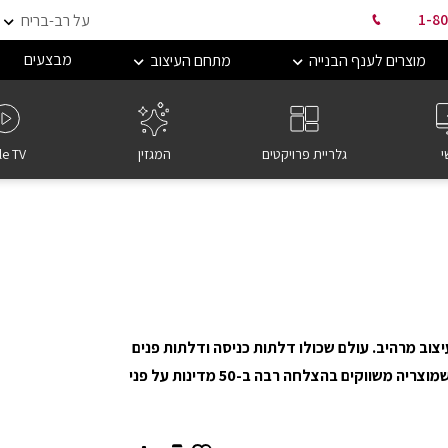
1-80
על רב-בריח
מבצעים
מוצרים לענף הבנייה
מתחם העיצוב
י
גלריית פרויקטים
המגזין
le TV
וב מרהיב. עולם שכולו דלתות כניסה ודלתות פנים
מתוצרת רב-בריח - מהחברות הישראליות המצליחות ביותר שמוצריה משווקים בהצלחה רבה ב-50 מדינות על פני