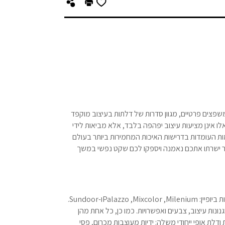
שפצים פרטיים, מגוון סדרות של דלתות בעיצוב מוקפד
 אלו אינן מציעות עיצוב יפהפה בלבד, אלא מביאות לידי
דמות העומדות בדרישות האיכות המחמירות ביותר בעולם
ר ישרתו אתכם נאמנה ויספקו לכם שקט נפשי במשך
ביופיין:
Milenium
,
Mixcolor
,
Palazzo
ו-
Sundoor
.
נות עיצוב, צבעים ואפשרויות. כמו כן, כל אחת מהן
דלת אופי ייחודי משלה: ידיות מעוצבות מכרום, פסי