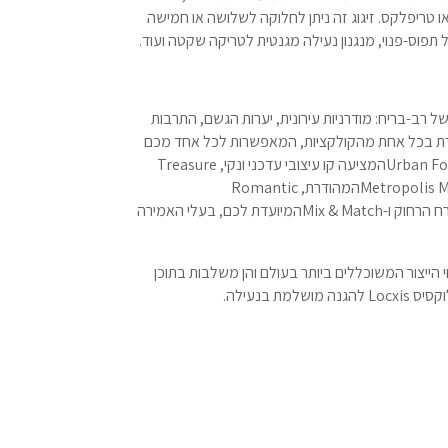
ף או טריפלקס. זיגוג זה ניתן לחלוקה לשלושה או חמישה
 תפוס-פנוי, מנגנון נעילה מגנטית לטריקה שקטה ועוד.
רב-בריח: מודרניות עירונית, יערות הגשם, התרבות
יכרת בכל אחת מהקולקציות, המאפשרות לכל אחד מכם
Urban Fo
המציעה קו עיצובי עדכני ונקי,
Treasure
Metropolis 
המהודרת,
Romantic
 הרחוק ו-
Mix & Match
המיועדת לכם, בעלי האמירה
י הייצור המשוכללים ביותר בעולם והן משלבות בתוכן
וקסיס
Locxis
להגנה מושלמת בנעילה.