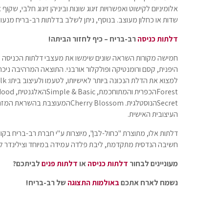
אלומיניום לקישוט ואפשרויות זיגוג שונות וביניהן זיגוג חלבי, שקו
שדות או כחלון מעוצב. בנוסף, ניתן לשלב בדלתות רב-בריח מנעול
דלתות כניסה
רב-בריח – כיף לחזור הביתה!
חמישה מקורות השראה שונים שימשו את מעצבי דלתות הכניסה של 
היפנית, קסם ורומנטיקה ופולקלור אורבני. התוצאה המרהיבה נ
למצוא את הדלת הנכונה ביותר לאישיותו, לטעמו ולעיצוב ביתו:
lk
Forest
הכפרית והמתוחכמת,
Simple & Basic
האלגנטית,
Mood
Secret
הנוסטלגית.
Cherry Blossom
המעוצבת בהשראת המזרח
העיצובית האישית.
דלתות אלו, מתוצרת "כחול-לבן", מיוצרות ע"י חברת רב-בריח בקוו
חשיבה הנדסית מתקדמת, ליבת פלדה עמידה במיוחד וצילינדר ל
מעוניינים לבחור
דלתות כניסה
או
דלתות פנים
לביתכם?
נשמח לארח אתכם
באולמות התצוגה
של רב-בריח!