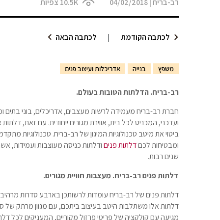
רב-בריח
|
04/02/2018
10.5K
צפיות
לכתבה הקודמת
|
לכתבה הבאה
משפץ
בנייה
אדריכלות ועיצוב פנים
רב-בריח. הדלתות הטובות בעולם.
חברת רב-בריח מעמידה לרשות מעצבים, אדריכלים, בוני בתים ומ
ועדכני, המכניס לכל בית, אווירת מגורים ייחודית. עם זאת, דלתות
ביטוי את מיטב טכנולוגיות המיגון של רב-בריח. טכנולוגיות מתק
ומבטיחות לכם
דלתות פנים
ודלתות כניסה מעוצבות ועמידות, אש
שנים רבות.
דלתות פנים רב-בריח. מעצבות חוויית מגורים.
דלתות פנים של רב-בריח עומדות לרשותכן בארבע סדרות מרהיבות 
דלתות אלו משתלבות היטב בעיצוב ביתכם, עם מגוון מרתק של סגנו
מגיעה עם קולקציה של פריטי פרזול מקוריים, המעניקים לכל דלת ו