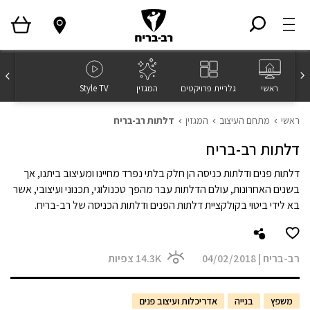
ראשי
גלריית פרויקטים
המגזין
Style TV
ראשי
מתחם העיצוב
המגזין
דלתות רב-בריח
דלתות רב-בריח
דלתות פנים ודלתות כניסה הן חלק בלתי נפרד מחיינו ומעיצוב ביתנו, אך
בשנים האחרונות, עולם הדלתות עבר מהפך טכנולוגי, תכנוני ועיצובי, אשר
בא לידי ביטוי בקולקציית דלתות הפנים ודלתות הכניסה של רב-בריח.
רב-בריח
|
04/02/2018
14.3K
צפיות
משפץ
בנייה
אדריכלות ועיצוב פנים