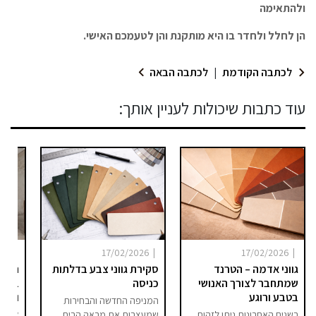
ולהתאימה
הן לחלל ולחדר בו היא מותקנת והן לטעמכם האישי.
לכתבה הקודמת
|
לכתבה הבאה
עוד כתבות שיכולות לעניין אותך:
|
|
|
025
17/02/2026
17/02/2026
גווני אדמה – הטרנד
סקירת גווני צבע בדלתות
היום 
שמתחבר לצורך האנושי
כניסה
ברור 
בטבע ורוגע
וסיפו
המניפה החדשה והבחירות
בשנים האחרונות ניתן לזהות
שמעצבות את מראה הבית
אם בע