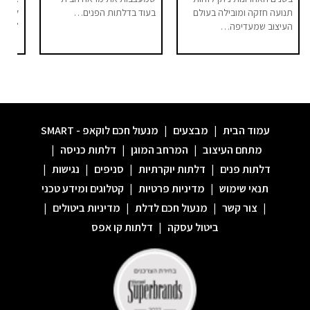
תנועה חזקה ומובילה בעולם
בעוד בדלתות הפנים…
לחלל 
העיצוב שמעדיפה…
"מודר
עמוד הבית
|
מבצעים
|
מנעול חכם לוקאפ - SMART
מתחם העיצוב
|
המרחב המוגן
|
דלתות כניסה
|
דלתות פנים
|
דלתות יוקרתיות
|
סניפים
|
נגישות
|
תנאי שימוש
|
מדיניות פרטיות
|
קטלוגים ומידע טכני
|
צור קשר
|
מנעול חכם לדלת
|
מדיניות ביטולים
|
ביטול עסקה
|
דלתות קו אפס