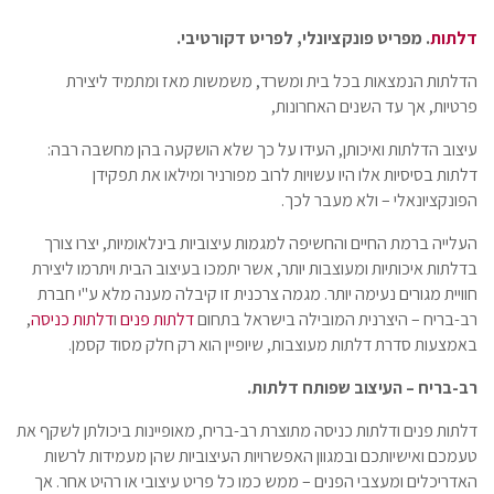
דלתות
. מפריט פונקציונלי, לפריט דקורטיבי.
הדלתות הנמצאות בכל בית ומשרד, משמשות מאז ומתמיד ליצירת
פרטיות, אך עד השנים האחרונות,
עיצוב הדלתות ואיכותן, העידו על כך שלא הושקעה בהן מחשבה רבה:
דלתות בסיסיות אלו היו עשויות לרוב מפורניר ומילאו את תפקידן
הפונקציונאלי – ולא מעבר לכך.
העלייה ברמת החיים והחשיפה למגמות עיצוביות בינלאומיות, יצרו צורך
בדלתות איכותיות ומעוצבות יותר, אשר יתמכו בעיצוב הבית ויתרמו ליצירת
חוויית מגורים נעימה יותר. מגמה צרכנית זו קיבלה מענה מלא ע"י חברת
רב-בריח – היצרנית המובילה בישראל בתחום
דלתות פנים
ו
דלתות כניסה
,
באמצעות סדרת דלתות מעוצבות, שיופיין הוא רק חלק מסוד קסמן.
רב-בריח – העיצוב שפותח דלתות.
דלתות פנים ודלתות כניסה מתוצרת רב-בריח, מאופיינות ביכולתן לשקף את
טעמכם ואישיותכם ובמגוון האפשרויות העיצוביות שהן מעמידות לרשות
האדריכלים ומעצבי הפנים – ממש כמו כל פריט עיצובי או רהיט אחר. אך