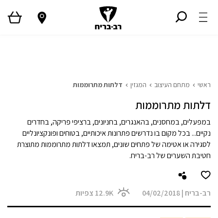
ראשי
גלריית פרויקטים
המגזין
Style TV
ראשי
מתחם העיצוב
המגזין
דלתות מתרוממות
דלתות מתרוממות
במפעלים, במחסנים, בהאנגרים, בחניונים, ברציפי פריקה, בחדרים
נקיים... בכל מקום בו נדרשים פתרונות איכותיים, בטוחים ופונקציונליים
לסגירה או אטימה של פתחים שונים, תמצאו דלתות מתרוממות מתוצרת
חטיבת השערים של רב-בריח.
רב-בריח
|
04/02/2018
12.9K
צפיות