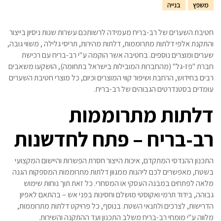
משפץ
בנייה
חטיבת השערים של רב-בריח מעמידה לרשותכם עשרות שנות ניסיון בייצור
והתקנת אלפי דלתות מתרוממות, דלתות מהירות, תריסי גלילה , משווי גובה,
שערים ומוצרים נוספים. בחטיבה אשר הוקמה ע"י רב-בריח עם רכישת
חברת "פז-גל" (מהחברות המובילות בישראל בתחומה), הושקעו משאבים
רבים בחידוש, הרחבת ושיפור קווי המוצרים וכיום, כל מוצרי חטיבת השערים
עומדים בסטנדרטים הגבוהים של רב-בריח.
דלתות מתרוממות
רב-בריח – פתח לחדשנות
התכנון ההנדסי המתקדם, איכות הייצור חסרת הפשרות והיישום המקצועי
בשטח, מאפשרים לכם ליהנות ממגוון דלתות מתרוממות המספקות הגנה
מלאה לפתחים במבנה העסקי או המסחרי. כל זאת תוך נוחות שימוש
גבוהה, בידוד תרמי ואקוסטי מושלם וחסינות בפני אש – בהתאם לאפיון
הדרישות, לצרכים ולתנאי השטח. בנוסף, כל פרויקט דלתות מתרוממות,
מלווה ע"י מומחי רב-בריח משלב התכנון ועד ההתקנה והשירות.