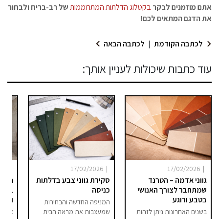
אתם מוזמנים לבקר
ב
קטלוג הדלתות המתרוממות
של רב-בריח
ולבחור
את הדגם המתאים לכם!
לכתבה הקודמת
|
לכתבה הבאה
עוד כתבות שיכולות לעניין אותך:
|
|
|
025
17/02/2026
17/02/2026
גווני אדמה – הטרנד
סקירת גווני צבע בדלתות
היום 
שמתחבר לצורך האנושי
כניסה
ברור 
בטבע ורוגע
וסיפו
המניפה החדשה והבחירות
בשנים האחרונות ניתן לזהות
שמעצבות את מראה הבית
אם בע