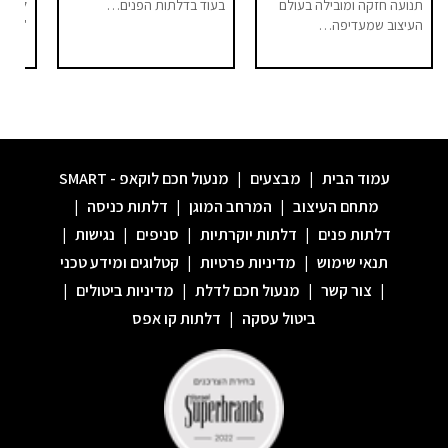
תנועה חזקה ומובילה בעולם
בעוד בדלתות הפנים…
לחלל 
העיצוב שמעדיפה…
"מודר
עמוד הבית
|
מבצעים
|
מנעול חכם לוקאפ - SMART
מתחם העיצוב
|
המרחב המוגן
|
דלתות כניסה
|
דלתות פנים
|
דלתות יוקרתיות
|
סניפים
|
נגישות
|
תנאי שימוש
|
מדיניות פרטיות
|
קטלוגים ומידע טכני
|
צור קשר
|
מנעול חכם לדלת
|
מדיניות ביטולים
|
ביטול עסקה
|
דלתות קו אפס