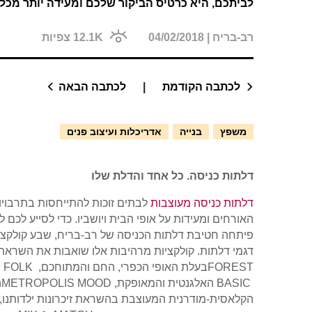
לביתכם, היא כרטיס הביקור שלכם ומעידה יותר מכל
רב-בריח
|
04/02/2018
12.1K
צפיות
לכתבה הקודמת
|
לכתבה הבאה
משפץ
בנייה
אדריכלות ועיצוב פנים
דלתות כניסה. כל אחד והדלת שלו
דלתות כניסה מעוצבות
לבתים זוכות להתייחסות בתרבויות
האורחים ומעידות על אופי הבית ויושביו. כדי לסייע לכ
פיתחה חטיבת דלתות הכניסה של רב-בריח, שבע קולקצי
דגמי דלתות. קולקציות מרהיבות אלו שואבות את השראתן
FOREST
בעלת האופי הכפרי, החם והמתוחכם,
 FOLK
BASIC
האלגנטית והמאופקת,
METROPOLIS MOOD
ה
הקלאסית-מודרנית המעוצבת בהשראת זיכרונות ילדותנו,