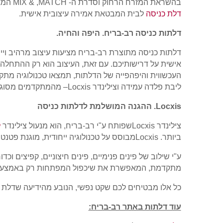
בהשראת המזרח הרחוק וסדרת ה-
MIX & ,MATCH
המאפ
דלת כניסה
לבית המבטאת אמירה עיצובית אישית.
דלתות כניסה רב-בריח. היפה והחיה.
דלתות כניסה מתוצרת רב-בריח מציעות עיצוב מרהיב וייחוד
אישית על דרישותיכם. עם זאת, העיצוב הוא רק ההתחלה
העכשווית והיפהפייה של הדלתות, תמצאו טכנולוגיה מת
ליבת פלדה עמידה וצילינדר
Locxis
– מהמתקדמים מסוגו 
Locxis
. ההגנה המושלמת לדלתות כניסה
צילינדר
Locxis
שפותח ע"י רב-בריח, הוא מנעול צילינדר
ל
ביותר.
Locxis
מבוסס על טכנולוגיה ייחודית, מוגנת פטנט,
ע"י שילוב של פינים פנימיים, פינים חיצוניים, קפיצים וכדור
מתקדמת, המאפשרת את שיכפול המפתחות רק באמצעות כ
כל אלו מבטיחים לכם שקט נפשי, הנובע מהידיעה שדלת ה
עוד דלתות באתר רב-בריח: