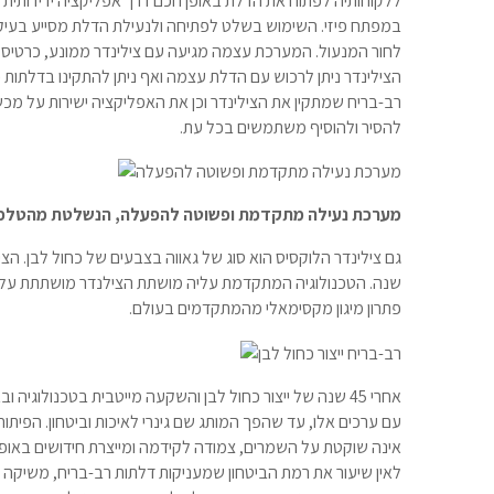
ללקוחותיה לפתוח את הדלת באופן חכם דרך אפליקציה ידידותית
במפתח פיזי. השימוש בשלט לפתיחה ולנעילת הדלת מסייע בעי
לחור המנעול. המערכת עצמה מגיעה עם צילינדר ממונע, כרטיס
הצילינדר ניתן לרכוש עם הדלת עצמה ואף ניתן להתקינו בדלתות
רב-בריח שמתקין את הצילינדר וכן את האפליקציה ישירות על מכשיר
להסיר ולהוסיף משתמשים בכל עת
.
מערכת נעילה מתקדמת ופשוטה להפעלה, הנשלטת מהטלפו
גם צילינדר הלוקסיס הוא סוג של גאווה בצבעים של כחול לבן. ה
שנה. הטכנולוגיה המתקדמת עליה מושתת הצילנדר מושתתת על פ
פתרון מיגון מקסימאלי מהמתקדמים בעולם
.
אחרי 45 שנה של ייצור כחול לבן והשקעה מייטבית בטכנולוגי
עם ערכים אלו, עד שהפך המותג שם גינרי לאיכות וביטחון. הפית
אינה שוקטת על השמרים, צמודה לקידמה ומייצרת חידושים באופן ר
לאין שיעור את רמת הביטחון שמעניקות דלתות רב-בריח, משיק