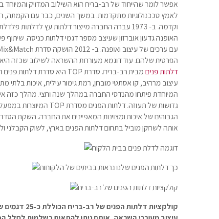
אפשר לומר שהייחוד של רב-בריח הוא השילוב המדויק והמיוחד בי
לאמץ טככנולוגיות מתקדמות. במשך השנים, כבר עם הקמתה, הצ
האופנה גדעון אוברזון שעיצב מספר דגמי דלתות כניסה. שיתוף 
עם ערכים של עיצוב ואופנה. ב- 2012 הושקה סדרת
ix&Match
הפרטית שלהם. עוד דוגמא מעוררות ההשראה לשילוב שכזה הי
דלתות פנים
מבית רב-בריח. סדרת
TOP
היא סדרת דלתות פנים
עיצוב מרהיב, קו אסתטי מובחן, רמת גימור עילית, איכות בלתי
המיוחדת פיתחו מהנדסי החברה במהלך שנה וחצי. מהלך כזה אינו
גדושות של תעוזה. דלתות הפנים מסדרת
TOP
המיוצרות במפעל ר
הגבוהים של איכות ומצוינות המאפיינים את החברה. השקת הסד
אותה לשחקן מוביל בתחום דלתות הפנים בארץ, לשוק הקבלני ול
קולקציות דלתות
עיצוב מעוררי השראה, אותם ניתן להתאים בשלמות לחלל המעו