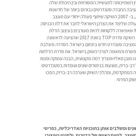
ן השתייכותה לתעשייה המסורתית ובין היכולת שלה
יבה החברה סטנדרטים גבוהים ביותר של חדשנות
וקדמה. ב- 1973 עברה החברה מייצור דלתות עץ לדלתות פלדלת, ב- 2007 השיקה שיתוף פעולה ייחודי עם מעצב
פעולה שלימד את הצרכן הישראלי לחבר את דלת הכניסה
M
שאפשרה ללקוחות להיות מעורבים בעיצוב הדלת
א השקת סדרת
TOP
בשנת 2017 שהציעה לראשונה
 המציבה סטנדרט חדש בתחום בישראל. הסדרה משלבת
 מתפשרת והתאמה לצרכי השוק בישראל. את סדרת הדלתות
 מובן מאליו ומצריך רמה מקצועית, הבנה עמוקה ומנות
ב-בריח, מוצעות בגימורים שונים ועומדות בסטנדרטים
רה המתקדמת, ומהלכי השיוק שערכה רב-בריח, הפכו
שוק הפרטי
.
 הפנים של רב-בריח הכוללת כ-25 דגמים שונים ומשלבים אותן בתוכניות האדריכליות, כפריטי
צב, לטעם האישי של הדיירים, ולסגנון העיצובי