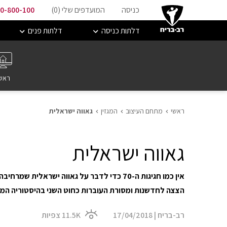
כניסה
המועדפים שלי (
0
)
0-800-100
דלתות כניסה
דלתות פנים
ראש
ראשי
מתחם העיצוב
המגזין
גאווה ישראלית
גאווה ישראלית
אין כמו חגיגות ה-70 כדי לדבר על גאווה ישראלי
הצצה לחדשנות ומסורת העוברות כחוט השני בהיסטוריה המק
רב-בריח
|
17/04/2018
11.5K
צפיות