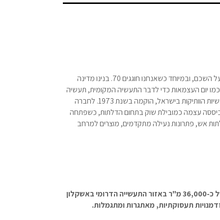
יום העצמאות מגיע ומזכיר בכל שנה מחדש שמגיעה לנו טפיחה על השכם, ובמיוחד כשאנחנו חוגגים 70. בנינו מדינה
ין כמו יום העצמאות כדי לדבר התעשיה המקומית, תעשיה
כחול לבן שמעוררת גאווה גם בשאר ימות השנה. רב-בריח, מהתעשיות הוותיקות בישראל, הוקמה בשנת 1973. לחברה
ביססה עצמה כמובילת שוק בתחום הדלתות, כשפתחה
תות אש, פתרונות נעילה מתקדמים, מוצרים למרחב
ששת מפעליה המודרניים של החברה המשתרעים על שטח של כ-36,000 מ"ר באזור התעשייה הדרומי באשקלון
מנויות תעסוקתיות, מאתגרות ומתגמלות.