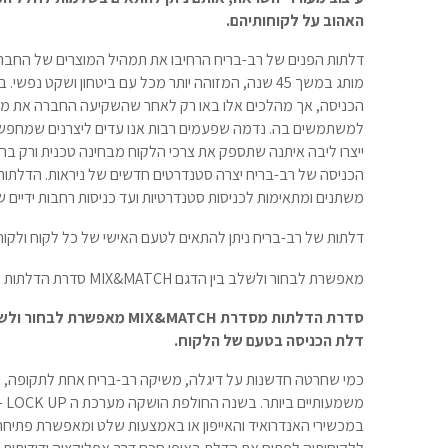
האהוב על לקוחותיהם.
דלתות הפנים של רב-בריח הרחיבו את תמהיל המוצרים של החברה
מותג במשך 45 שנה, המזוהה יותר מכל עם ביטחון ושקט 
הכניסה, אך מהלכים אלו באו רק לאחר שהשקיעה החברה את מיט
למשתמשים בה. נדמה שפעמים רבות אנו עדים ליצרנים שמחפשים
ייצרו ליבה איתנה שתספק את צרכי הלקוח מבחינה טכנית ורק בהמ
הכניסה של רב-בריח יצרה סטנדרטים חדשים של ניראות. הדלתות
משתנים ומתאימות לכניסות סטנדרטיות ועד כניסות רחבות ידיים ש
סדרת הדלתות מסדרת MIX&MATCH
דלת הכניסה בטעם של הלקוח.
כמי שחרטה חדשנות על דיגלה, משיקה רב-בריח אחת לתקופה, חי
משמעותיים ביותר. בשנה החולפת הושקה מערכת ה
– LOCK UP
במכשירי האנדרואיד והאייפון או באמצעות שלט ומאפשרת פתיח