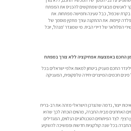
 שתופיע על גבי המסך של המכשיר החכם, ללא צורך
קר לאנשים מבוגרים שמתקשים להכניס את המפתח
 בקרת שכפול, כבל טעינה וחמישה מפתחות. את
 פלדה קיימות. את ההתקנה עורך מתקין מוסמך של
י הסלולאר של דיירי הבית. מי שמוגדר 'מנהל', יוכל
ן החכם באמצעות אפחיקציה ללא צורך במפתח
צילינדר החכם מעניק ביטחון למאות אלפי ישראלים בכל
ינים חכמים המייצרים יחידה טלסקופית, המעניקה
ה ובאיכות ייצור, נדמה שהצרכן הישראלי מזהה את רב-בריח
וחים האחרונים מבית החברה, מהווים הוכחה לכך שהיא
ציף. לצד הפיתוחים הטכנולוגיים הנלווים, המגדילים
ה החברה בכל שנה קולקציות חדשות וממשיכה להשקיע