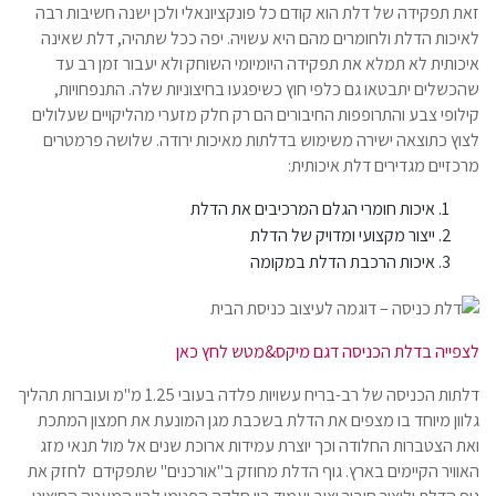
זאת תפקידה של דלת הוא קודם כל פונקציונאלי ולכן ישנה חשיבות רבה
לאיכות הדלת ולחומרים מהם היא עשויה. יפה ככל שתהיה, דלת שאינה
איכותית לא תמלא את תפקידה היומיומי השוחק ולא יעבור זמן רב עד
שהכשלים יתבטאו גם כלפי חוץ כשיפגעו בחיצוניות שלה. התנפחויות,
קילופי צבע והתרופפות החיבורים הם רק חלק מזערי מהליקויים שעלולים
לצוץ כתוצאה ישירה משימוש בדלתות מאיכות ירודה. שלושה פרמטרים
מרכזיים מגדירים דלת איכותית:
איכות חומרי הגלם המרכיבים את הדלת
ייצור מקצועי ומדויק של הדלת
איכות הרכבת הדלת במקומה
לצפייה בדלת הכניסה דגם מיקס&מטש לחץ כאן
דלתות הכניסה של רב-בריח עשויות פלדה בעובי 1.25 מ"מ ועוברות תהליך
גלוון מיוחד בו מצפים את הדלת בשכבת מגן המונעת את חמצון המתכת
ואת הצטברות החלודה וכך יוצרת עמידות ארוכת שנים אל מול תנאי מזג
האוויר הקיימים בארץ. גוף הדלת מחוזק ב"אורכנים" שתפקידם לחזק את