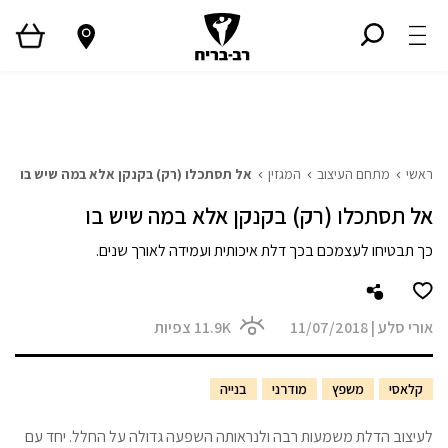
ראשי
גלריית פרויקטים
המגזין
Style TV
ראשי
מתחם העיצוב
המגזין
אל תסתכלו (רק) בקנקן אלא במה שיש בו
אל תסתכלו (רק) בקנקן אלא במה שיש בו
כך תבטיחו לעצמכם בכך דלת איכותית ועמידה לאורך שנים.
אורי סלע
|
11/07/2018
11.9K
צפיות
קלאסי
משפץ
מודרני
בנייה
לעיצוב הדלת משמעות רבה ולנראותה השפעה גדולה על החלל. יחד עם