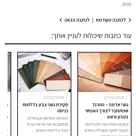
שנים.
לכתבה הקודמת
|
לכתבה הבאה
עוד כתבות שיכולות לעניין אותך:
|
|
|
025
17/02/2026
17/02/2026
גווני אדמה – הטרנד
סקירת גווני צבע בדלתות
היום 
שמתחבר לצורך האנושי
כניסה
ברור 
בטבע ורוגע
וסיפו
המניפה החדשה והבחירות
בשנים האחרונות ניתן לזהות
שמעצבות את מראה הבית
אם בע
תנועה חזקה ומובילה בעולם
בעוד בדלתות הפנים…
לחלל 