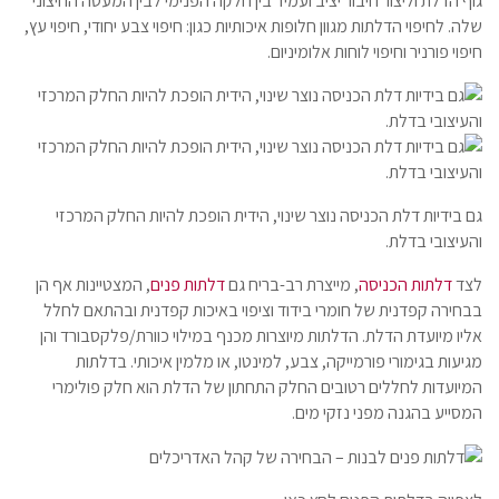
גוף הדלת וליצור חיבור יציב ועמיד בין חלקה הפנימי לבין המעטה החיצוני
שלה. לחיפוי הדלתות מגוון חלופות איכותיות כגון: חיפוי צבע יחודי, חיפוי עץ,
חיפוי פורניר וחיפוי לוחות אלומיניום.
גם בידיות דלת הכניסה נוצר שינוי, הידית הופכת להיות החלק המרכזי
והעיצובי בדלת.
לצד
דלתות הכניסה
, מייצרת רב-בריח גם
דלתות פנים
, המצטיינות אף הן
בבחירה קפדנית של חומרי בידוד וציפוי באיכות קפדנית ובהתאם לחלל
אליו מיועדת הדלת. הדלתות מיוצרות מכנף במילוי כוורת/פלקסבורד והן
מגיעות בגימורי פורמייקה, צבע, למינטו, או מלמין איכותי. בדלתות
המיועדות לחללים רטובים החלק התחתון של הדלת הוא חלק פולימרי
המסייע בהגנה מפני נזקי מים.