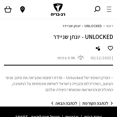
ראשי
UNLOCKED – יונתן שניידר
UNLOCKED - יונתן שניידר
|
03/12/2025
9.9K
צפיות
– הפרק השמיני של Unlocked – סדרת ראיונות שמביאה את מיטב אנשי
העיצוב, האדריכלות והבנייה בישראל לשיחות אינטימיות על החשיבה,
התהליכים וההשראות שמאחורי היצירה שלהם.
לכתבה הקודמת
|
לכתבה הבאה
עמוד הבית
|
מבצעים
|
מנעול חכם לוקאפ - SMART